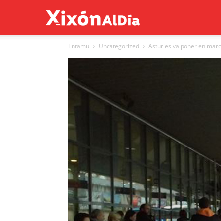
Xixón
Entamu
Uncategorized
Asturies va poner en march
al
día