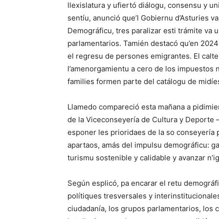
llexislatura y ufiertó diálogu, consensu y un
sentíu, anunció que’l Gobiernu d’Asturies va
Demográficu, tres paralizar esti trámite va
parlamentarios. Tamién destacó qu’en 2024 v
el regresu de persones emigrantes. El calte
l’amenorgamientu a cero de los impuestos ne
families formen parte del catálogu de midíes
Llamedo compareció esta mañana a pidimient
de la Viceconseyería de Cultura y Deporte
esponer les prioridaes de la so conseyería p
apartaos, amás del impulsu demográficu: gan
turismu sostenible y calidable y avanzar n’i
Según esplicó, pa encarar el retu demográf
polítiques tresversales y interinstitucional
ciudadanía, los grupos parlamentarios, los 