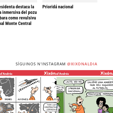
esidenta destaca la
Prioridá nacional
a inmersiva del pozu
bara como revulsivu
 pal Monte Central
SÍGUINOS N'INSTAGRAM
@XIXONALDIA