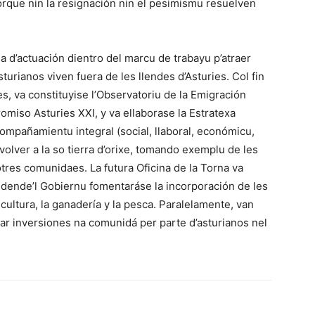
orque nin la resignación nin el pesimismu resuelven
ia d’actuación dientro del marcu de trabayu p’atraer
urianos viven fuera de les llendes d’Asturies. Col fin
s, va constituyise l’Observatoriu de la Emigración
omiso Asturies XXI, y va ellaborase la Estratexa
compañamientu integral (social, llaboral, económicu,
volver a la so tierra d’orixe, tomando exemplu de les
otres comunidaes. La futura Oficina de la Torna va
, dende’l Gobiernu fomentaráse la incorporación de les
cultura, la ganadería y la pesca. Paralelamente, van
ar inversiones na comunidá per parte d’asturianos nel