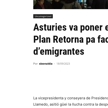
Uncategorized
Asturies va poner 
Plan Retorna pa fac
d’emigrantes
Por
xixonaldia
-
18/09/2023
La vicepresidenta y conseyera de Presiden
Llamedo, asitió güei la llucha contra la de