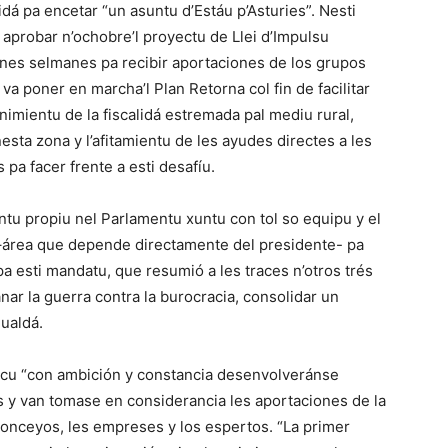
idá pa encetar “un asuntu d’Estáu p’Asturies”. Nesti
 aprobar n’ochobre’l proyectu de Llei d’Impulsu
 unes selmanes pa recibir aportaciones de los grupos
a poner en marcha’l Plan Retorna col fin de facilitar
nimientu de la fiscalidá estremada pal mediu rural,
sta zona y l’afitamientu de les ayudes directes a les
 pa facer frente a esti desafíu.
u propiu nel Parlamentu xuntu con tol so equipu y el
 –área que depende directamente del presidente- pa
a esti mandatu, que resumió a les traces n’otros trés
ar la guerra contra la burocracia, consolidar un
gualdá.
icu “con ambición y constancia desenvolveránse
es y van tomase en considerancia les aportaciones de la
conceyos, les empreses y los espertos. “La primer