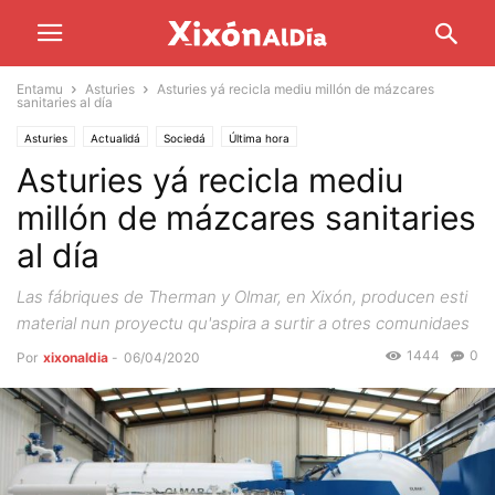
Entamu
Asturies
Asturies yá recicla mediu millón de mázcares
sanitaries al día
Asturies
Actualidá
Sociedá
Última hora
Asturies yá recicla mediu
millón de mázcares sanitaries
al día
Las fábriques de Therman y Olmar, en Xixón, producen esti
material nun proyectu qu'aspira a surtir a otres comunidaes
1444
0
Por
xixonaldia
-
06/04/2020