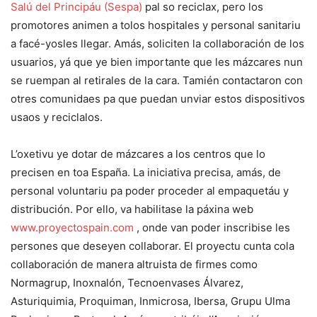
Salú del Principáu (Sespa)
pal so reciclax, pero los
promotores animen a tolos hospitales y personal sanitariu
a facé-yosles llegar. Amás, soliciten la collaboración de los
usuarios, yá que ye bien importante que les mázcares nun
se ruempan al retirales de la cara. Tamién contactaron con
otres comunidaes pa que puedan unviar estos dispositivos
usaos y reciclalos.
L’oxetivu ye dotar de mázcares a los centros que lo
precisen en toa España. La iniciativa precisa, amás, de
personal voluntariu pa poder proceder al empaquetáu y
distribución. Por ello, va habilitase la páxina web
www.proyectospain.com
, onde van poder inscribise les
persones que deseyen collaborar. El proyectu cunta cola
collaboración de manera altruista de firmes como
Normagrup, Inoxnalón, Tecnoenvases Álvarez,
Asturiquimia, Proquiman, Inmicrosa, Ibersa, Grupu Ulma