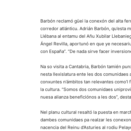
Barbón reclamó güei la conexón del alta ferro
corredor atlánticu. Adrián Barbón, qu’esta 
Llébana al entamu del Añu Xubilar Llebani
Ángel Revilla, aportunó en que ye necesari
con España”. “De nada sirve facer inversion
Na so visita a Cantabria, Barbón tamién pun
nesta llexislatura ente les dos comunidaes 
conxuntes n’ámbitos tan relevantes como’l f
la cultura. “Somos dos comunidaes uniprovi
nuesa alianza beneficiónos a les dos”, dest
Nel planu cultural resaltó la puesta en marc
dambes comunidaes pa realzar les conexone
nacencia del Reinu d’Asturies al rodiu Pelay