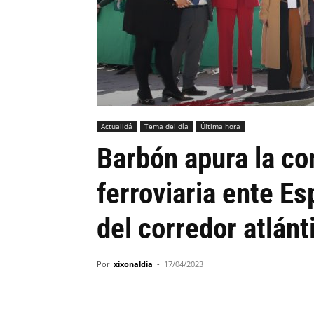
Actualidá
Tema del día
Última hora
Barbón apura la con
ferroviaria ente Es
del corredor atlánt
Por
xixonaldia
-
17/04/2023