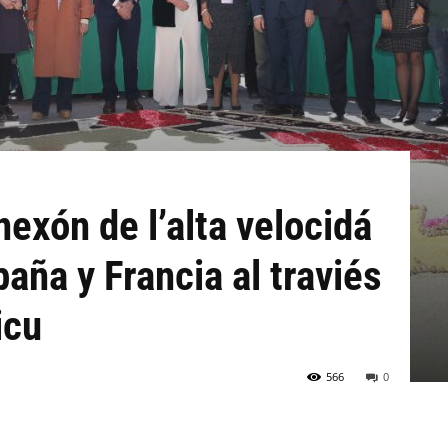
exón de l’alta velocidá
paña y Francia al traviés
icu
566
0