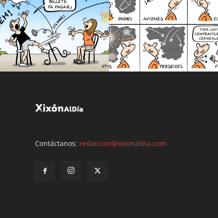
Contáctanos:
redaccion@xixonaldia.com