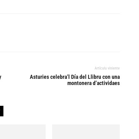
Artículu viniente
y
Asturies celebra’l Día del Llibru con una
montonera d’actividaes