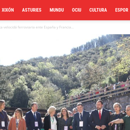
XIXÓN
ASTURIES
MUNDU
OCIU
CULTURA
ESPOR
a velocidá ferroviaria ente España y Francia...