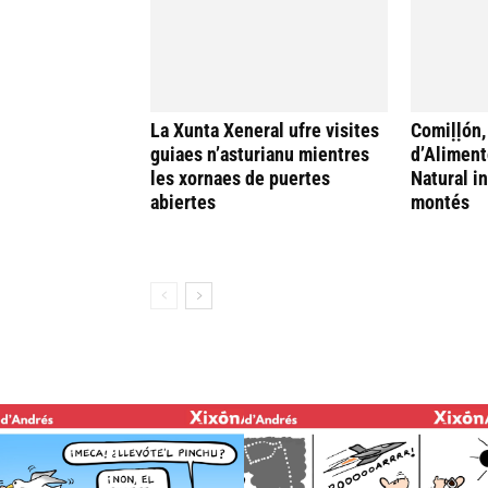
La Xunta Xeneral ufre visites
Comiḷḷón,
guiaes n’asturianu mientres
d’Aliment
les xornaes de puertes
Natural i
abiertes
montés