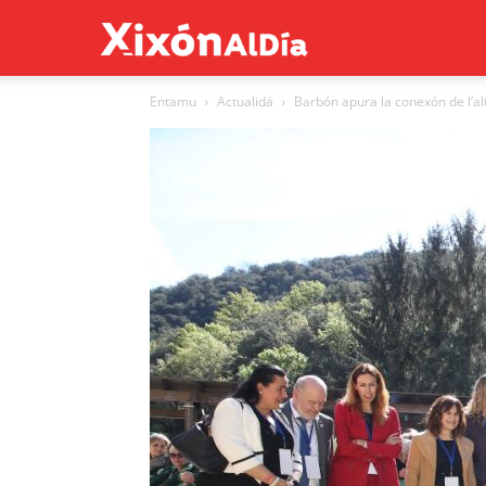
Xixón
Entamu
Actualidá
Barbón apura la conexón de l’alt
al
día