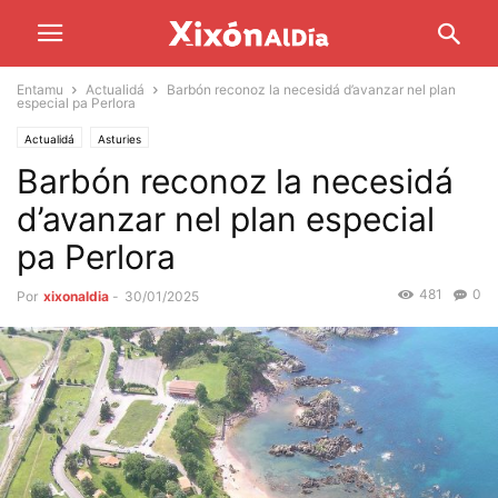
Entamu
Actualidá
Barbón reconoz la necesidá d’avanzar nel plan
especial pa Perlora
Actualidá
Asturies
Barbón reconoz la necesidá
d’avanzar nel plan especial
pa Perlora
481
0
Por
xixonaldia
-
30/01/2025