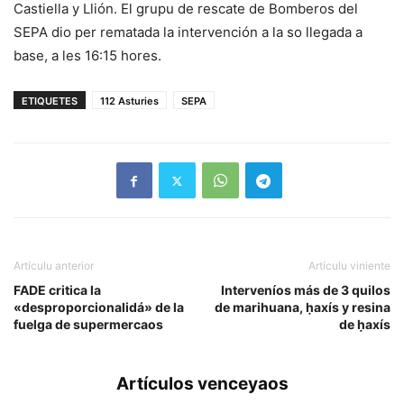
Castiella y Llión. El grupu de rescate de Bomberos del
SEPA dio per rematada la intervención a la so llegada a
base, a les 16:15 hores.
ETIQUETES
112 Asturies
SEPA
Artículu anterior
Artículu viniente
FADE critica la
Interveníos más de 3 quilos
«desproporcionalidá» de la
de marihuana, ḥaxís y resina
fuelga de supermercaos
de ḥaxís
Artículos venceyaos