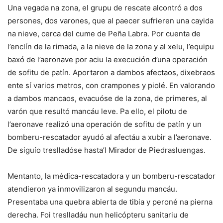
Una vegada na zona, el grupu de rescate alcontró a dos
persones, dos varones, que al paecer sufrieren una cayida
na nieve, cerca del cume de Peña Labra. Por cuenta de
l’enclín de la rimada, a la nieve de la zona y al xelu, l’equipu
baxó de l’aeronave por aciu la execución d’una operación
de sofitu de patín. Aportaron a dambos afectaos, dixebraos
ente sí varios metros, con crampones y piolé. En valorando
a dambos mancaos, evacuóse de la zona, de primeres, al
varón que resultó mancáu leve. Pa ello, el pilotu de
l’aeronave realizó una operación de sofitu de patín y un
bomberu-rescatador ayudó al afectáu a xubir a l’aeronave.
De siguío treslladóse hasta’l Mirador de Piedrasluengas.
Mentanto, la médica-rescatadora y un bomberu-rescatador
atendieron ya inmovilizaron al segundu mancáu.
Presentaba una quebra abierta de tibia y peroné na pierna
derecha. Foi treslladáu nun helicópteru sanitariu de