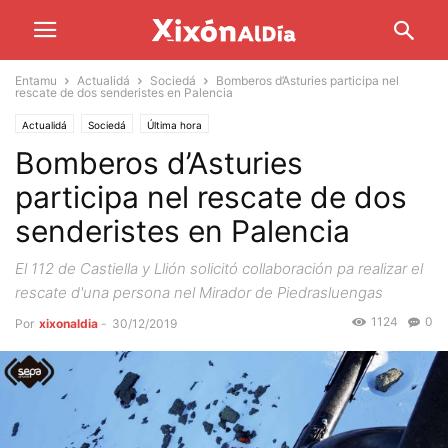
Entamu
Actualidá
Sociedá
Bomberos d’Asturies participa nel
rescate de dos senderistes en Palencia
Actualidá
Sociedá
Última hora
Bomberos d’Asturies
participa nel rescate de dos
senderistes en Palencia
El 112 de Castiella y Llión solicitó collaboración pa realizar el
rescate d'una persona nel Mirador de Piedrasluengas
1124
0
Por
xixonaldia
-
30/12/2019