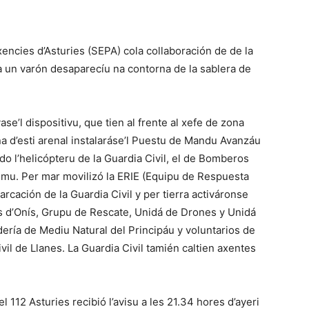
ncies d’Asturies (SEPA) cola collaboración de de la
 un varón desaparecíu na contorna de la sablera de
se’l dispositivu, que tien al frente al xefe de zona
a d’esti arenal instalaráse’l Puestu de Mandu Avanzáu
do l’helicópteru de la Guardia Civil, el de Bomberos
timu. Per mar movilizó la ERIE (Equipu de Respuesta
rcación de la Guardia Civil y per tierra activáronse
 d’Onís, Grupu de Rescate, Unidá de Drones y Unidá
ería de Mediu Natural del Principáu y voluntarios de
vil de Llanes. La Guardia Civil tamién caltien axentes
112 Asturies recibió l’avisu a les 21.34 hores d’ayeri