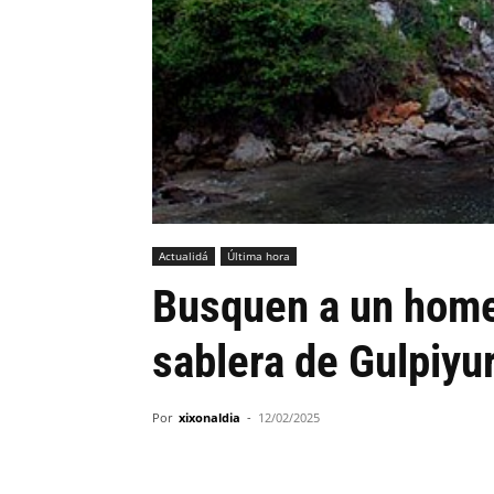
Actualidá
Última hora
Busquen a un home
sablera de Gulpiyur
Por
xixonaldia
-
12/02/2025