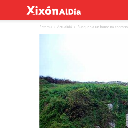
Xixón
Entamu
Actualidá
Busquen a un home na contorna 
al
día