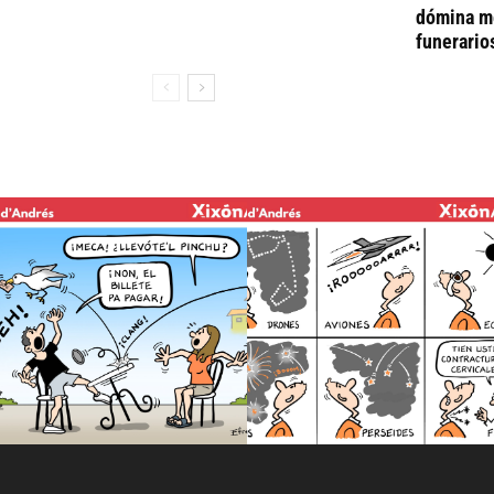
dómina me
funerario