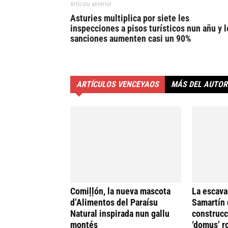
Artículu anterior
Asturies multiplica por siete les
inspecciones a pisos turísticos nun añu y l
sanciones aumenten casi un 90%
ARTÍCULOS VENCEYAOS
MÁS DEL AUTOR
Comiḷḷón, la nueva mascota
La escava
d’Alimentos del Paraísu
Samartín 
Natural inspirada nun gallu
construcc
montés
‘domus’ r