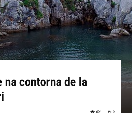
 na contorna de la
i
604
0