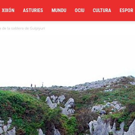
XIXÓN
ASTURIES
MUNDU
OCIU
CULTURA
ESPOR
de la sablera de Gulpiyuri