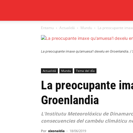
Xixón
Entamu
Actualidá
Mundu
La preocupante imaxe
al
día
La preocupante imaxe qu'amuesa'l dexelu en Groenlandia. / 
Actualidá
Mundu
Tema del día
La preocupante im
Groenlandia
L'Institutu Meteorolóxicu de Dinamar
consecuencies del cambéu climáticu ne
Por
xixonaldia
-
18/06/2019