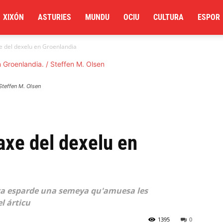
XIXÓN
ASTURIES
MUNDU
OCIU
CULTURA
ESPOR
 del dexelu en Groenlandia
Steffen M. Olsen
axe del dexelu en
ca esparde una semeya qu'amuesa les
l árticu
1395
0