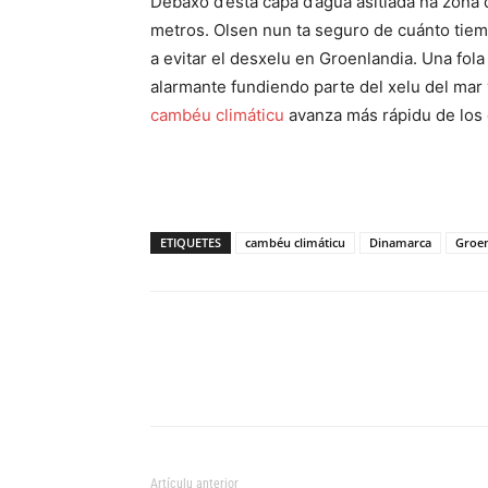
Debaxo d’esta capa d’agua asitiada na zona d
metros. Olsen nun ta seguro de cuánto tiem
a evitar el desxelu en Groenlandia. Una fol
alarmante fundiendo parte del xelu del mar y 
cambéu climáticu
avanza más rápidu de los 
ETIQUETES
cambéu climáticu
Dinamarca
Groen
Artículu anterior