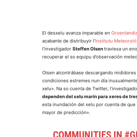
El desxelu avanza imparable en
Groenlandi
acabante de distribuyir l’
Institutu Meteorol
l’investigador
Steffen Olsen
traviesa un eno
recuperar el so equipu d’observación meteor
Olsen alcontrábase descargando mididores
condiciones estremes nun día inusualmente c
xelu». Na so cuenta de Twitter, l’investigad
dependen del xelu marín para xeres de tre
esta inundación del xelu por cuenta de que l
mayor de predicción».
COMMUNITIES IN
#G