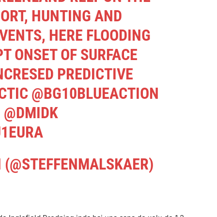
PORT, HUNTING AND
EVENTS, HERE FLOODING
PT ONSET OF SURFACE
NCRESED PREDICTIVE
RCTIC
@BG10BLUEACTION
N
@DMIDK
U1EURA
N (@STEFFENMALSKAER)