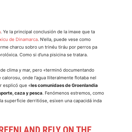
a
. Ye la principal conclusión de la imaxe que ta
óxicu de Dinamarca
. N’ella, puede vese como
rme charcu sobro un trinéu tiráu por perros pa
olóxica. Como si d’una pisicina se tratara.
 de clima y mar, pero «terminó documentando
alorosu, onde l’agua lliteralmente flotaba nel
or esplicó que «
les comunidaes de Groenlandia
sporte, caza y pesca
. Fenómenos estremos, como
a superficie derritióse, esixen una capacidá inda
REENLAND
RELY ON THE