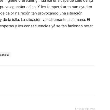
e Inglefield Bredning inda hai una capa de xelu de 1,2
pu va aguantar asina. Y les temperatures nun ayuden
a de calor na rexón tan provocando una situación
de la islla. La situación va caltense tola selmana. El
esperao y les consecuencies yá se tan faciendo notar.
landia
Artículu viniente