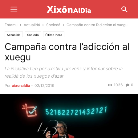
Entamu
Actualidá
Sociedá
Campaña contra l’adicción al xuegu
Actualidá
Sociedá
Última hora
Campaña contra l’adicción al
xuegu
La iniciativa tien por oxetivu prevenir y informar sobre la
realidá de los xuegos d’azar
1036
0
Por
xixonaldia
-
02/12/2019