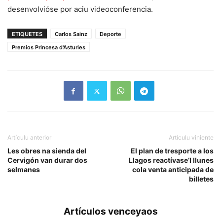
desenvolvióse por aciu videoconferencia.
ETIQUETES
Carlos Sainz
Deporte
Premios Princesa d'Asturies
Artículu anterior
Artículu viniente
Les obres na sienda del
El plan de tresporte a los
Cervigón van durar dos
Llagos reactívase’l llunes
selmanes
cola venta anticipada de
billetes
Artículos venceyaos