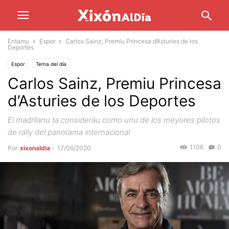
Entamu
Espor
Carlos Sainz, Premiu Princesa d’Asturies de los
Deportes
Espor
Tema del día
Carlos Sainz, Premiu Princesa
d’Asturies de los Deportes
El madrilanu ta consideráu como unu de los meyores pilotos
de rally del panorama internacional
1106
0
Por
xixonaldia
-
17/06/2020