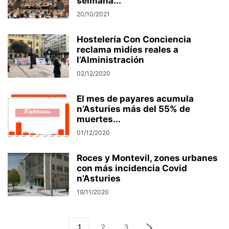
selmana...
20/10/2021
Hostelería Con Conciencia
reclama midíes reales a
l’Alministración
02/12/2020
El mes de payares acumula
n’Asturies más del 55% de
muertes...
01/12/2020
Roces y Montevil, zones urbanes
con más incidencia Covid
n’Asturies
19/11/2020
1
2
3