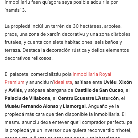
inmobiliariu faen qu’agora seya posible adquirila por
‘namás’ 3.
La propiedá inclúi un terrén de 30 hectárees, arbolea,
praos, una zona de xardín decorativu y una zona d’árboles
frutales, y cuenta con siete habitaciones, seis baños y
terraza. Destaca la decoración rústica y dellos elementos
decorativos relixosos.
El palacete, comercializáu pola
inmobiliaria Royal
Premium
y anunciáu n’
Idealista
, asítiase ente
Uviéu
,
Xixón
y
Avilés
, y atópase abargana de
Castillo de San Cucao
, el
Palaciu de Villabona
, el
Centru Ecuestre L’Asturcón
, el
Muséu Fernando Alonso
y
Llamorgal
. Anguaño ye la
propiedá más cara que tien disponible la inmobiliaria. El
mesmu anunciu dexa entever que’l comprador perfectu pa
la propiedá ye un inversor que quiera reconvertilo n’hotel,