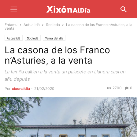
Entamu
Actualidá
Sociedá
La casona de los Franco n’Asturies, a la
venta
Actualidá
Sociedá
Tema del día
La casona de los Franco
n’Asturies, a la venta
La familia caltien a la venta un palacete en Llanera casi un
añu depués
2700
0
Por
xixonaldia
-
21/02/2020