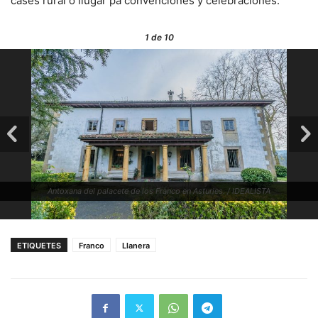
cases rural o llugar pa convenciones y celebraciones.
1
de 10
Antoxana del palacete de los Franco en Asturies. / IDEALISTA
ETIQUETES
Franco
Llanera