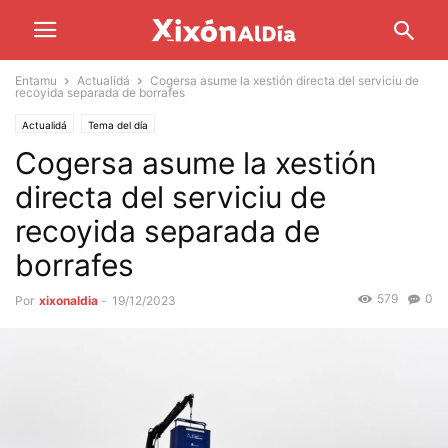
Entamu
Actualidá
Cogersa asume la xestión directa del serviciu de
recoyida separada de borrafes
Actualidá
Tema del día
Cogersa asume la xestión
directa del serviciu de
recoyida separada de
borrafes
579
0
Por
xixonaldia
-
19/12/2023