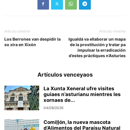
Artículu anterior
Artículu viniente
Los Berrones van despidir la
Igualdá va ellaborar un mapa
so xira en Xixón
de la prostitución y tratar pa
impulsar la erradicación
d’estes práctiques n’Asturies
Artículos venceyaos
La Xunta Xeneral ufre visites
guiaes n’asturianu mientres les
xornaes de...
04/08/2026
Comiḷḷón, la nueva mascota
d’Alimentos del Paraísu Natural