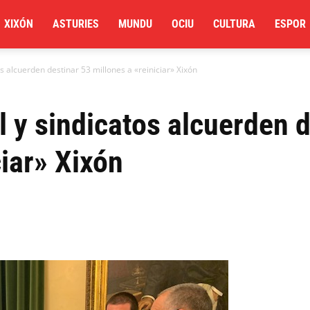
XIXÓN
ASTURIES
MUNDU
OCIU
CULTURA
ESPOR
s alcuerden destinar 53 millones a «reiniciar» Xixón
 y sindicatos alcuerden d
ciar» Xixón