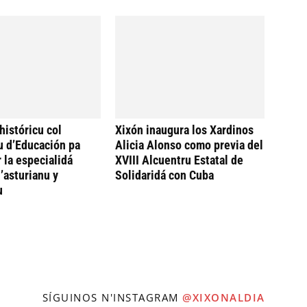
históricu col
Xixón inaugura los Xardinos
u d’Educación pa
Alicia Alonso como previa del
 la especialidá
XVIII Alcuentru Estatal de
’asturianu y
Solidaridá con Cuba
u
SÍGUINOS N'INSTAGRAM
@XIXONALDIA