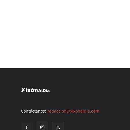
Contáctanos:
redaccion@xixonaldia.com