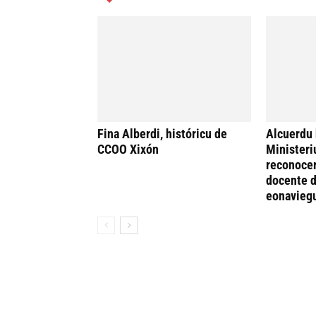
Fina Alberdi, históricu de
Alcuerdu 
CCOO Xixón
Ministeri
reconocer
docente d
eonavieg