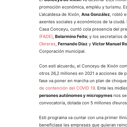
promoción económica, empléu y turismu. Est
L’alcaldesa de Xixón,
Ana González
, robló 
axentes sociales y económicos de la ciudá. 
Casa Conceyu, cuntó cola presencia del pr
(FADE)
,
Belarmino Feito
; y los secretarios 
Obreres
,
Fernando Díaz
y
Víctor Manuel R
Corporación municipal.
Con esti alcuerdu, el Conceyu de Xixón com
otros 26,2 millones en 2021 a acciones de
fase va poner en marcha un plan de choque
de contención del COVID 19
. Ente les midíe
persones autónomes y micropymes
nos sec
convocatoria, dotada con 5 millones d’euro
Esti programa va cuntar con una primer llin
beneficiase les empreses que quieran rein