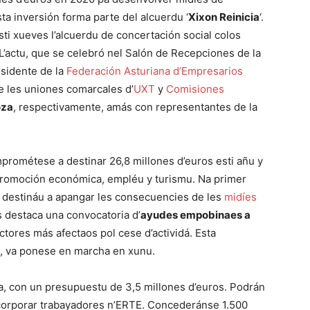
a inversión forma parte del alcuerdu ‘
Xixon Reinicia
‘.
esti xueves l’alcuerdu de concertación social colos
L’actu, que se celebró nel Salón de Recepciones de la
esidente de la
Federación Asturiana d’Empresarios
de les uniones comarcales d’
UXT
y
Comisiones
oza
, respectivamente, amás con representantes de la
prométese a destinar 26,8 millones d’euros esti añu y
 promoción económica, empléu y turismu. Na primer
 destináu a apangar les consecuencies de les
midíes
s destaca una convocatoria d’
ayudes empobinaes a
tores más afectaos pol cese d’actividá. Esta
s, va ponese en marcha en xunu.
ia, con un presupuestu de 3,5 millones d’euros. Podrán
corporar trabayadores n’ERTE. Concederánse 1.500