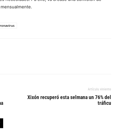
ar mensualmente.
ronavirus
Artículu viniente
Xixón recuperó esta selmana un 76% del
ma
tráficu