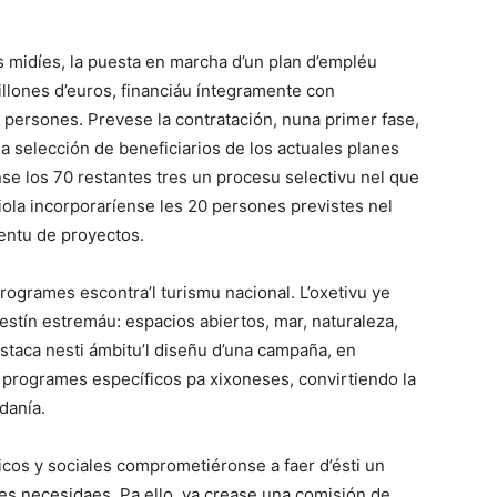
s midíes, la puesta en marcha d’un plan d’empléu
illones d’euros, financiáu íntegramente con
 persones. Prevese la contratación, nuna primer fase,
a selección de beneficiarios de los actuales planes
se los 70 restantes tres un procesu selectivu nel que
 riola incorporaríense les 20 persones previstes nel
entu de proyectos.
rogrames escontra’l turismu nacional. L’oxetivu ye
estín estremáu: espacios abiertos, mar, naturaleza,
staca nesti ámbitu’l diseñu d’una campaña, en
n programes específicos pa xixoneses, convirtiendo la
danía.
cos y sociales comprometiéronse a faer d’ésti un
 les necesidaes. Pa ello, va crease una comisión de