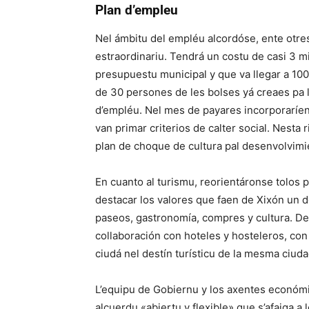
Plan d’empleu
Nel ámbitu del empléu alcordóse, ente otre
estraordinariu. Tendrá un costu de casi 3 m
presupuestu municipal y que va llegar a 100
de 30 persones de les bolses yá creaes pa l
d’empléu. Nel mes de payares incorporaríen
van primar criterios de calter social. Nesta
plan de choque de cultura pal desenvolvimi
En cuanto al turismu, reorientáronse tolos p
destacar los valores que faen de Xixón un d
paseos, gastronomía, compres y cultura. De
collaboración con hoteles y hosteleros, co
ciudá nel destín turísticu de la mesma ciuda
L’equipu de Gobiernu y los axentes económi
alcuerdu «abiertu y flexible» que s’afaiga a