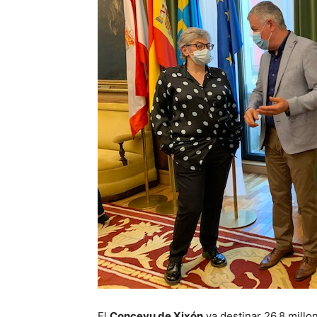
El
Conceyu de Xixón
va destinar 26,8 mill