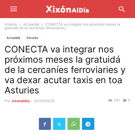
Entamu
Actualidá
CONECTA va integrar nos próximos meses la
gratuidá de la cercaníes ferroviaries...
Actualidá
Asturies
CONECTA va integrar nos
próximos meses la gratuidá
de la cercaníes ferroviaries y
va dexar acutar taxis en toa
Asturies
551
0
Por
xixonaldia
-
30/09/2024