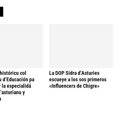
históricu col
La DOP Sidra d’Asturies
u d’Educación pa
escueye a los sos primeros
 la especialidá
«Influencers de Chigre»
’asturianu y
u