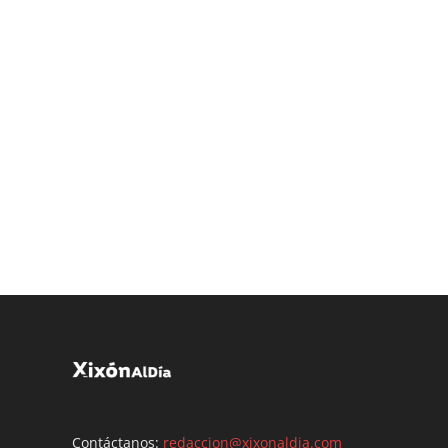
Contáctanos:
redaccion@xixonaldia.com