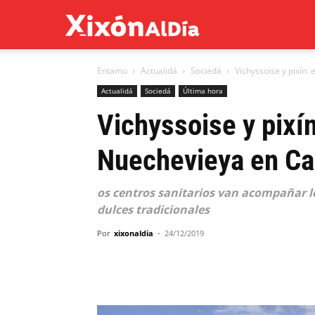
Xixón
Entamu
Actualidá
Sociedá
Vichyssoise y pixín
al
Actualidá
Sociedá
Última hora
Vichyssoise y pixí
día
Nuechevieya en C
os centros sanitarios van acompañar l
dulces tradicionales
Por
xixonaldia
-
24/12/2019