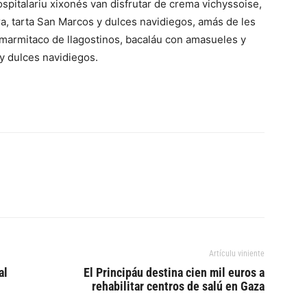
spitalariu xixonés van disfrutar de crema vichyssoise,
a, tarta San Marcos y dulces navidiegos, amás de les
 marmitaco de llagostinos, bacaláu con amasueles y
 y dulces navidiegos.
Artículu viniente
al
El Principáu destina cien mil euros a
rehabilitar centros de salú en Gaza