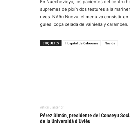
En Nuechevieya, los pacientes del centru ho
supremes de pixín dos testures a la mariner
uves. N’Añu Nuevu, el menú va consistir en
gules, copa xelada de vainiella y carambelu
ETIQUETES
Hospital de Cabueñes
Navidá
Artículu anterior
Pérez Simón, presidente del Conseyu Soci
de la Universidá d’Uviéu