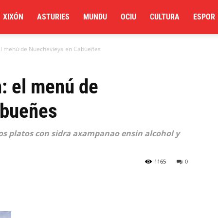
XIXÓN
ASTURIES
MUNDU
OCIU
CULTURA
ESPOR
: el menú de Nuechevieya en Cabueñes
n: el menú de
abueñes
os platos con sidra axampanao ensin alcohol y
1165
0