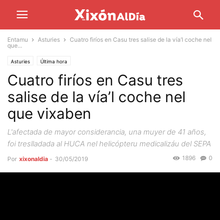
Entamu
Asturies
Cuatro firíos en Casu tres salise de la vía’l coche nel
que...
Asturies
Última hora
Cuatro firíos en Casu tres
salise de la vía’l coche nel
que vixaben
L'afectada de mayor considerancia, una muyer de 41 años,
foi treslladada al HUCA nel helicópteru medicalizáu del SEPA
1896
0
Por
xixonaldia
-
30/05/2019