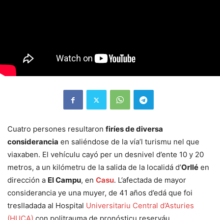
Cuatro persones resultaron
firíes de diversa
considerancia
en saliéndose de la vía’l turismu nel que
viaxaben. El vehículu cayó per un desnivel d’ente 10 y 20
metros, a un kilómetru de la salida de la localidá d’
Orllé
en
dirección a
El Campu
, en
Casu
. L’afectada de mayor
considerancia ye una muyer, de 41 años d’edá que foi
treslladada al Hospital
Universitariu Central d’Asturies
(HUCA)
con politrauma de pronósticu reserváu.