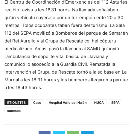
El Centru de Coordinación d’Emerxencies del 112 Asturies
recibió l’avisu a les 16.31 hores. Na llamada señalaben
qu’un vehículu cayérase por un terremplén ente 20 o 30
metros. Tolos ocupantes taben fuera del turismu. La Sala
112 del SEPA movilizó a Bomberos del parque de Samartín
del Rei Aurelio y al Grupu de Rescate col helicópteru
medicalizado. Amás, pasó la llamada al SAMU qu’unvió
l’ambulancia de soporte vital básicu de Llaviana y
comunicó lo asocedío a la Guardia Civil. Rematada la
intervención el Grupu de Rescate tornó a la so base en La
Morgal a les 18.31 hores y los bomberos llegaron a parque
a les 18.43 hores.
ETIQUETES
Casu
Hospital Valle del Nalón
HUCA
SEPA
sucesos