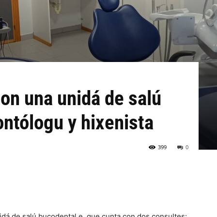
con una unidá de salú
ntólogu y hixenista
399
0
idá de salú bucodental e, que cunta con dos consultes: