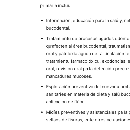
primaria inclúi:
Información, educación para la salú y, n
bucodental.
Tratamientu de procesos agudos odontoló
qu’afecten al área bucodental, traumat
oral y patoloxía aguda de l’articulación
tratamientu farmacolóxicu, exodoncias, 
oral, revisión oral pa la detección prec
mancadures mucoses.
Esploración preventiva del cuévanu oral
sanitaries en materia de dieta y salú bu
aplicación de flúor.
Midíes preventives y asistenciales pa la p
sellaos de fisuras, ente otres actuacione