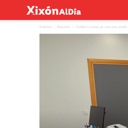
Xixón
Entamu
Asturies
Cuideiru cunta yá con una unidá 
al
día