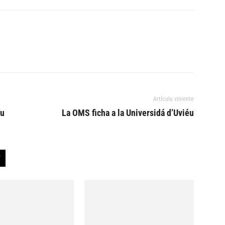
Artículu viniente
íu
La OMS ficha a la Universidá d’Uviéu