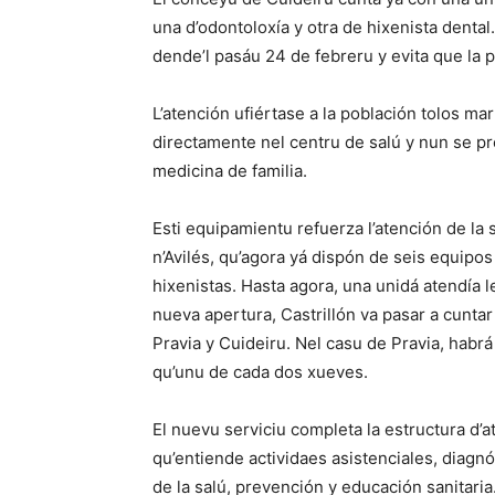
una d’odontoloxía y otra de hixenista dental.
dende’l pasáu 24 de febreru y evita que la
L’atención ufiértase a la población tolos ma
directamente nel centru de salú y nun se pr
medicina de familia.
Esti equipamientu refuerza l’atención de la 
n’Avilés, qu’agora yá dispón de seis equipos
hixenistas. Hasta agora, una unidá atendía l
nueva apertura, Castrillón va pasar a cunta
Pravia y Cuideiru. Nel casu de Pravia, habr
qu’unu de cada dos xueves.
El nuevu serviciu completa la estructura d’a
qu’entiende actividaes asistenciales, diag
de la salú, prevención y educación sanitari