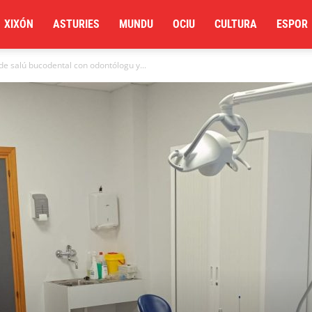
XIXÓN
ASTURIES
MUNDU
OCIU
CULTURA
ESPOR
de salú bucodental con odontólogu y...