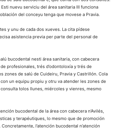
 Esti nuevu serviciu del área sanitaria III funciona
 población del conceyu tenga que movese a Pravia.
rtes y unu de cada dos xueves. La cita pídese
ecisa asistencia previa per parte del personal de
salú bucodental nesti área sanitaria, con cabecera
 de profesionales, trés d’odontoloxía y trés de
es zones de salú de Cuideiru, Pravia y Castrillón. Cola
r con un equipu propiu y otru va atender les zones de
á consulta tolos llunes, miércoles y vienres, mesmo
tención bucodental de la área con cabecera n’Avilés,
nósticas y terapéutiques, lo mesmo que de promoción
a. Concretamente, l’atención bucodental n’atención