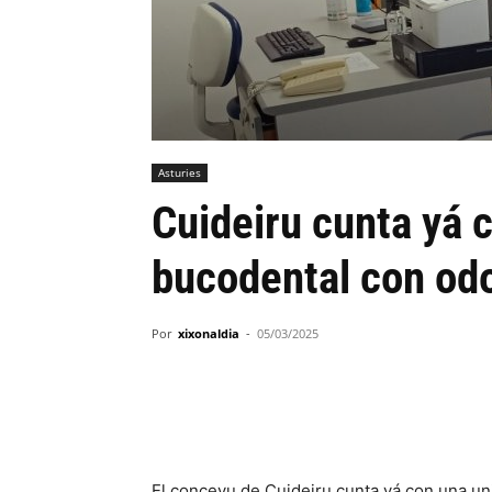
Asturies
Cuideiru cunta yá 
bucodental con odo
Por
xixonaldia
-
05/03/2025
El conceyu de Cuideiru cunta yá con una un