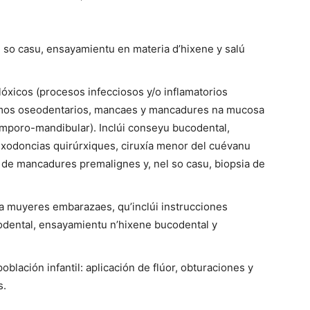
el so casu, ensayamientu en materia d’hixene y salú
xicos (procesos infecciosos y/o inflamatorios
ismos oseodentarios, mancaes y mancadures na mucosa
 témporo-mandibular). Inclúi conseyu bucodental,
exodoncias quirúrxiques, ciruxía menor del cuévanu
oz de mancadures premalignes y, nel so casu, biopsia de
 a muyeres embarazaes, qu’inclúi instrucciones
codental, ensayamientu n’hixene bucodental y
oblación infantil: aplicación de flúor, obturaciones y
s.