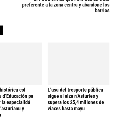
preferente a la zona centru y abandone los
barrios
históricu col
L’usu del tresporte públicu
u d’Educación pa
sigue al alza n’Asturies y
 la especialidá
supera los 25,4 millones de
’asturianu y
viaxes hasta mayu
u