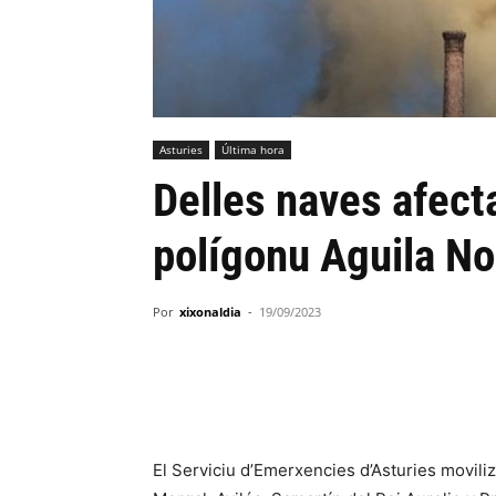
Asturies
Última hora
Delles naves afect
polígonu Aguila No
Por
xixonaldia
-
19/09/2023
El Serviciu d’Emerxencies d’Asturies movili