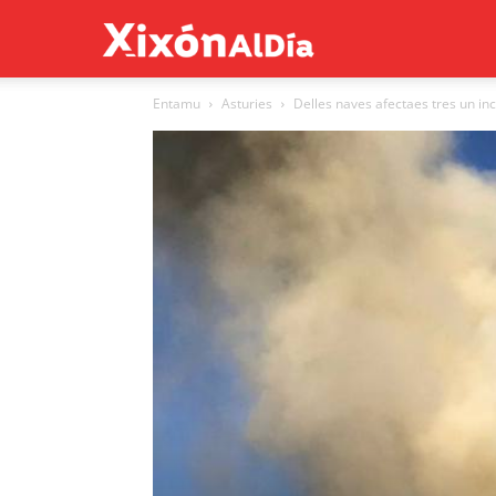
Xixón
Entamu
Asturies
Delles naves afectaes tres un in
al
día