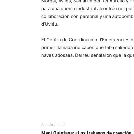
Morgal, Avilés, Samartín del Rei Aurelio y P
para una quema industrial alcontráu nel pol
collaboración con personal y una autobomb
d’Uviéu.
El Centru de Coordinación d’Emerxencies del 
primer llamada indicaben que taba saliendo 
naves adosaes. Darréu señalaron que la qu
Artículu anterior
Mapi Quintana: «Los trabayos de creación