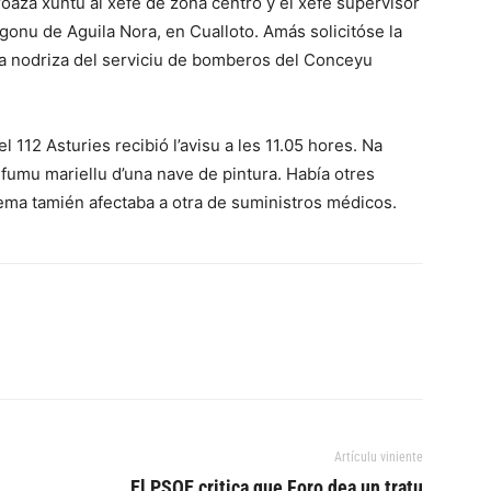
roaza xuntu al xefe de zona centro y el xefe supervisor
ígonu de Aguila Nora, en Cualloto. Amás solicitóse la
a nodriza del serviciu de bomberos del Conceyu
112 Asturies recibió l’avisu a les 11.05 hores. Na
fumu mariellu d’una nave de pintura. Había otres
ema tamién afectaba a otra de suministros médicos.
Artículu viniente
El PSOE critica que Foro dea un tratu