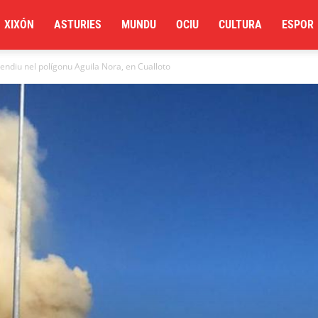
XIXÓN
ASTURIES
MUNDU
OCIU
CULTURA
ESPOR
cendiu nel polígonu Aguila Nora, en Cualloto