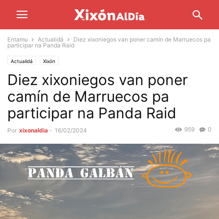
Entamu
Actualidá
Diez xixoniegos van poner camín de Marruecos pa
participar na Panda Raid
Actualidá
Xixón
Diez xixoniegos van poner
camín de Marruecos pa
participar na Panda Raid
959
0
Por
xixonaldia
-
16/02/2024