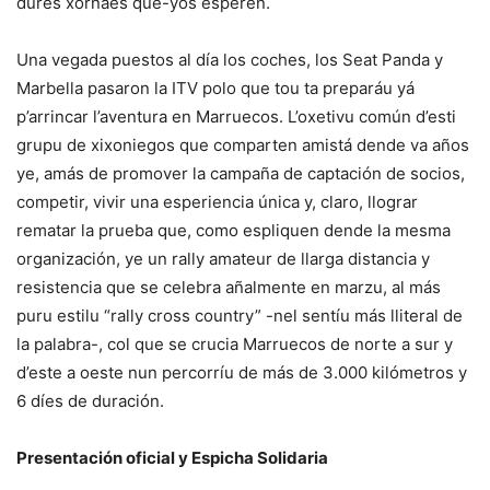
dures xornaes que-yos esperen.
Una vegada puestos al día los coches, los Seat Panda y
Marbella pasaron la ITV polo que tou ta preparáu yá
p’arrincar l’aventura en Marruecos. L’oxetivu común d’esti
grupu de xixoniegos que comparten amistá dende va años
ye, amás de promover la campaña de captación de socios,
competir, vivir una esperiencia única y, claro, llograr
rematar la prueba que, como espliquen dende la mesma
organización, ye un rally amateur de llarga distancia y
resistencia que se celebra añalmente en marzu, al más
puru estilu “rally cross country” -nel sentíu más lliteral de
la palabra-, col que se crucia Marruecos de norte a sur y
d’este a oeste nun percorríu de más de 3.000 kilómetros y
6 díes de duración.
Presentación oficial y Espicha Solidaria