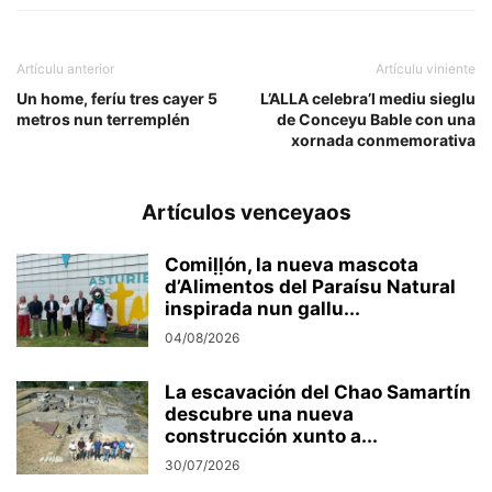
Artículu anterior
Artículu viniente
Un home, feríu tres cayer 5
L’ALLA celebra’l mediu sieglu
metros nun terremplén
de Conceyu Bable con una
xornada conmemorativa
Artículos venceyaos
Comiḷḷón, la nueva mascota
d’Alimentos del Paraísu Natural
inspirada nun gallu...
04/08/2026
La escavación del Chao Samartín
descubre una nueva
construcción xunto a...
30/07/2026