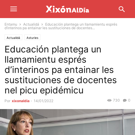
Entamu
Actualidá
Educación plantega un llamamientu esprés
d’interinos pa entainar les sustituciones de docentes...
Actualidá
Asturies
Educación plantega un
llamamientu esprés
d’interinos pa entainar les
sustituciones de docentes
nel picu epidémicu
730
0
Por
xixonaldia
-
14/01/2022