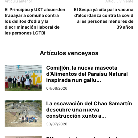
Artículu anterior
Artículu viniente
El Principáu y UXT alcuerden
El Sespa yá cita pa la vacuna
trabayar a comuña contra
d’alcordanza contra la covid
los delitos d’odiu y la
a les persones menores de
discriminación llaboral de
39 años
les persones LGTBI
Artículos venceyaos
Comiḷḷón, la nueva mascota
d’Alimentos del Paraísu Natural
inspirada nun gallu...
04/08/2026
La escavación del Chao Samartín
descubre una nueva
construcción xunto a...
30/07/2026