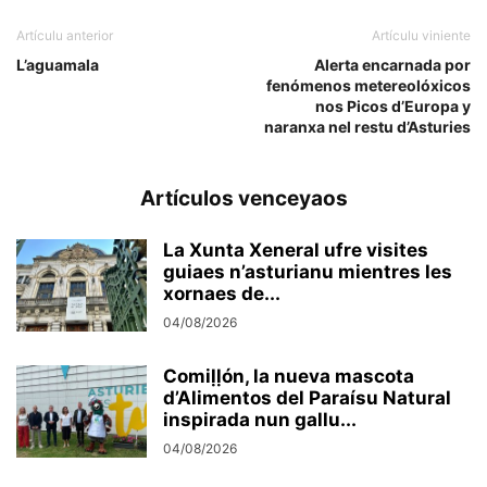
Artículu anterior
Artículu viniente
L’aguamala
Alerta encarnada por
fenómenos metereolóxicos
nos Picos d’Europa y
naranxa nel restu d’Asturies
Artículos venceyaos
La Xunta Xeneral ufre visites
guiaes n’asturianu mientres les
xornaes de...
04/08/2026
Comiḷḷón, la nueva mascota
d’Alimentos del Paraísu Natural
inspirada nun gallu...
04/08/2026