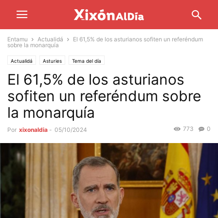
Entamu
Actualidá
El 61,5% de los asturianos sofiten un referéndum
sobre la monarquía
Actualidá
Asturies
Tema del día
El 61,5% de los asturianos
sofiten un referéndum sobre
la monarquía
773
0
Por
xixonaldia
-
05/10/2024