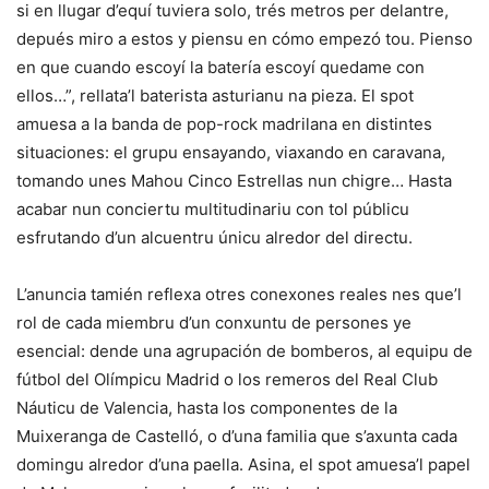
si en llugar d’equí tuviera solo, trés metros per delantre,
depués miro a estos y piensu en cómo empezó tou. Pienso
en que cuando escoyí la batería escoyí quedame con
ellos…”, rellata’l baterista asturianu na pieza. El spot
amuesa a la banda de pop-rock madrilana en distintes
situaciones: el grupu ensayando, viaxando en caravana,
tomando unes Mahou Cinco Estrellas nun chigre… Hasta
acabar nun conciertu multitudinariu con tol públicu
esfrutando d’un alcuentru únicu alredor del directu.
L’anuncia tamién reflexa otres conexones reales nes que’l
rol de cada miembru d’un conxuntu de persones ye
esencial: dende una agrupación de bomberos, al equipu de
fútbol del Olímpicu Madrid o los remeros del Real Club
Náuticu de Valencia, hasta los componentes de la
Muixeranga de Castelló, o d’una familia que s’axunta cada
domingu alredor d’una paella. Asina, el spot amuesa’l papel