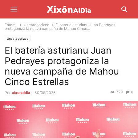
Entamu
Uncategorized
El batería asturianu Juan Pedrayes
protagoniza la nueva campaña de Mahou Cinco...
Uncategorized
El batería asturianu Juan
Pedrayes protagoniza la
nueva campaña de Mahou
Cinco Estrellas
729
0
Por
xixonaldia
-
30/05/2023