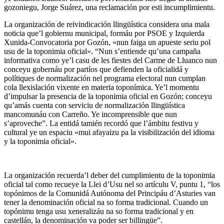
gozoniegu, Jorge Suárez, una reclamación por esti incumplimientu.
La organización de reivindicación llingüística considera una mala
noticia que’l gobiernu municipal, formáu por PSOE y Izquierda
Xunida-Convocatoria por Gozón, «nun faiga un apueste seriu pol
usu de la toponimia oficial». “Nun s’entiende qu’una campaña
informativa como ye’l casu de les fiestes del Carme de Lluanco nun
conceyu gobernáu por partíos que defienden la oficialidá y
polítiques de normalización nel programa electoral nun cumplan
cola llexislación vixente en materia toponímica. Ye’l momentu
d’impulsar la presencia de la toponimia oficial en Gozón; conceyu
qu’amás cuenta con serviciu de normalización llingüística
mancomunáu con Carreño. Ye incomprensible que nun
s’aproveche”. La entidá tamién recordó que l’ámbitu festivu y
cultural ye un espaciu «mui afayaizu pa la visibilización del idioma
y la toponimia oficial».
La organización recuerda’l deber del cumplimientu de la toponimia
oficial tal como recueye la Llei d’Usu nel so artículu V, puntu 1, “los
topónimos de la Comunidá Autónoma del Principáu d’Asturies van
tener la denominación oficial na so forma tradicional. Cuando un
topónimu tenga usu xeneralizáu na so forma tradicional y en
castellán, la denominación va poder ser billingüe”.