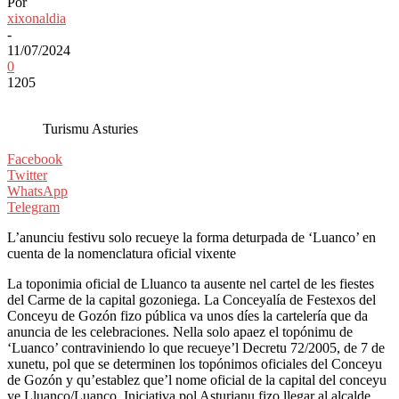
Por
xixonaldia
-
11/07/2024
0
1205
Turismu Asturies
Facebook
Twitter
WhatsApp
Telegram
L’anunciu festivu solo recueye la forma deturpada de ‘Luanco’ en
cuenta de la nomenclatura oficial vixente
La toponimia oficial de Lluanco ta ausente nel cartel de les fiestes
del Carme de la capital gozoniega. La Conceyalía de Festexos del
Conceyu de Gozón fizo pública va unos díes la cartelería que da
anuncia de les celebraciones. Nella solo apaez el topónimu de
‘Luanco’ contraviniendo lo que recueye’l Decretu 72/2005, de 7 de
xunetu, pol que se determinen los topónimos oficiales del Conceyu
de Gozón y qu’establez que’l nome oficial de la capital del conceyu
ye Lluanco/Luanco. Iniciativa pol Asturianu fizo llegar al alcalde