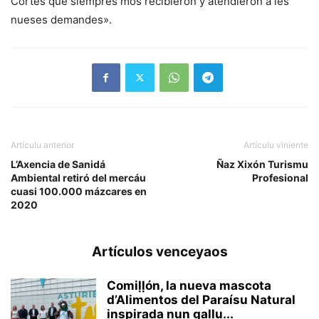
Cortes que siempres mos recibieron y atendieron a les
nueses demandes».
Artículu anterior
Artículu viniente
L’Axencia de Sanidá
Ñaz Xixón Turismu
Ambiental retiró del mercáu
Profesional
cuasi 100.000 mázcares en
2020
Artículos venceyaos
Comiḷḷón, la nueva mascota
d’Alimentos del Paraísu Natural
inspirada nun gallu...