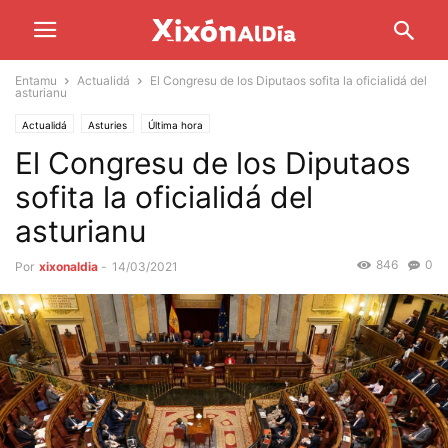
Entamu
Actualidá
El Congresu de los Diputaos sofita la oficialidá del
asturianu
Actualidá
Asturies
Última hora
El Congresu de los Diputaos
sofita la oficialidá del
asturianu
846
0
Por
xixonaldia
-
14/03/2021