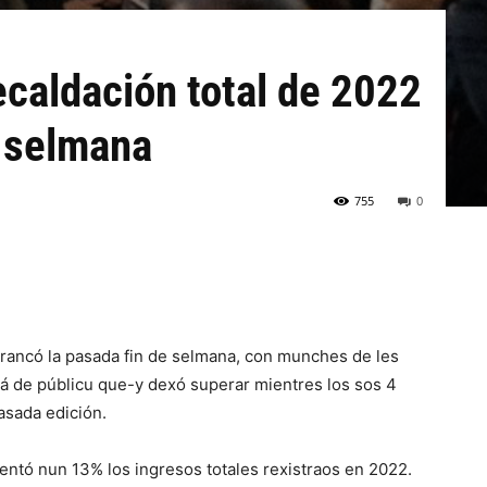
ecaldación total de 2022
e selmana
755
0
arrancó la pasada fin de selmana, con munches de les
á de públicu que-y dexó superar mientres los sos 4
pasada edición.
entó nun 13% los ingresos totales rexistraos en 2022.