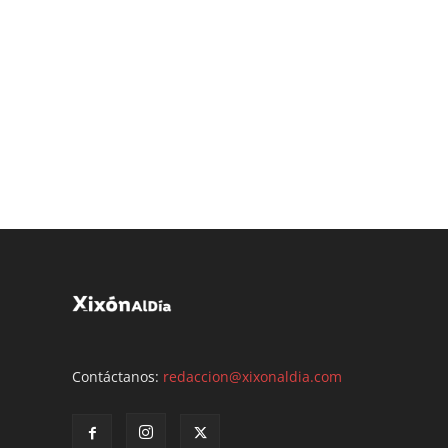
Contáctanos:
redaccion@xixonaldia.com