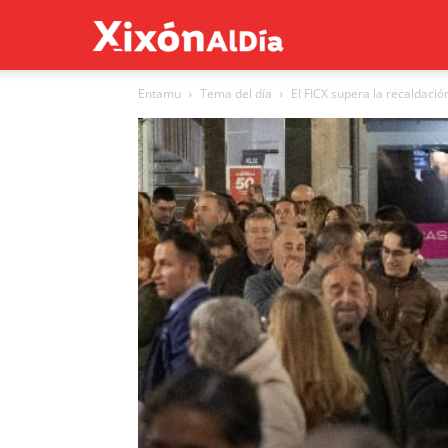
Xixón
Entamu
Tema del día
El FICX supera la recaldación
al
día