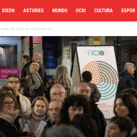
XIXÓN
ASTURIES
MUNDU
OCIU
CULTURA
ESPOR
 total de 2022 na so primer fin...