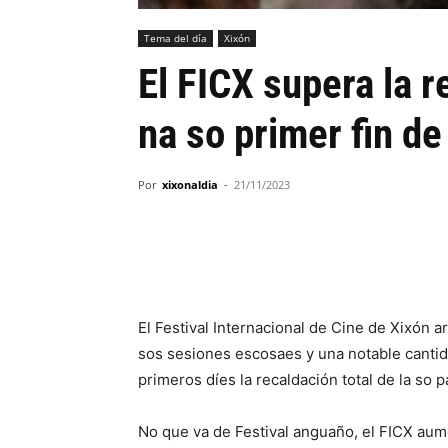
Tema del día
Xixón
El FICX supera la r
na so primer fin d
Por
xixonaldia
-
21/11/2023
El Festival Internacional de Cine de Xixón 
sos sesiones escosaes y una notable cantid
primeros díes la recaldación total de la so 
No que va de Festival anguaño, el FICX aum