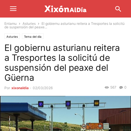
Entamu
Asturies
El gobiernu asturianu reitera a Tresportes la solicitú
de suspensión del peaxe...
Asturies
Tema del día
El gobiernu asturianu reitera
a Tresportes la solicitú de
suspensión del peaxe del
Güerna
567
0
Por
xixonaldia
-
02/03/2026