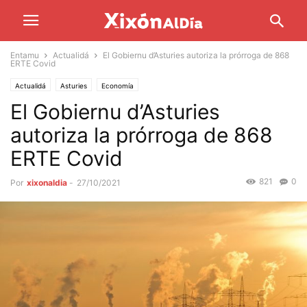
Entamu
Actualidá
El Gobiernu d’Asturies autoriza la prórroga de 868
ERTE Covid
Actualidá
Asturies
Economía
El Gobiernu d’Asturies
autoriza la prórroga de 868
ERTE Covid
821
0
Por
xixonaldia
-
27/10/2021