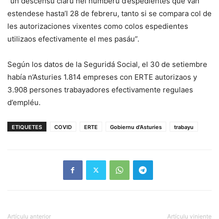
“un descensu claru nel númberu d’espedientes que van
estendese hasta’l 28 de febreru, tanto si se compara col de
les autorizaciones vixentes como colos espedientes
utilizaos efectivamente el mes pasáu”.
Según los datos de la Seguridá Social, el 30 de setiembre
había n’Asturies 1.814 empreses con ERTE autorizaos y
3.908 persones trabayadores efectivamente regulaes
d’empléu.
ETIQUETES
COVID
ERTE
Gobiernu d'Asturies
trabayu
Artículu anterior
Artículu viniente