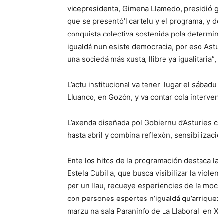
vicepresidenta, Gimena Llamedo, presidió g
que se presentó’l cartelu y el programa, y
conquista colectiva sostenida pola determin
igualdá nun esiste democracia, por eso Astu
una sociedá más xusta, llibre ya igualitaria”,
L’actu institucional va tener llugar el sába
Lluanco, en Gozón, y va contar cola interve
L’axenda diseñada pol Gobiernu d’Asturies 
hasta abril y combina reflexón, sensibilizaci
Ente los hitos de la programación destaca la
Estela Cubilla, que busca visibilizar la vio
per un llau, recueye esperiencies de la moc
con persones espertes n’igualdá qu’arriquez 
marzu na sala Paraninfo de La Llaboral, en X