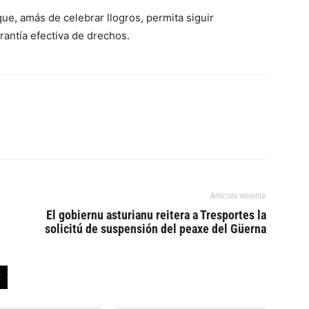
que, amás de celebrar llogros, permita siguir
antía efectiva de drechos.
Artículu viniente
El gobiernu asturianu reitera a Tresportes la
solicitú de suspensión del peaxe del Güerna