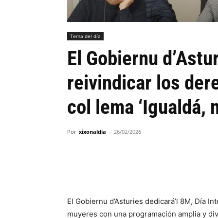
Tema del día
El Gobiernu d’Astur
reivindicar los de
col lema ‘Igualdá, 
Por
xixonaldia
-
26/02/2026
El Gobiernu d’Asturies dedicará’l 8M, Día In
muyeres con una programación amplia y dive