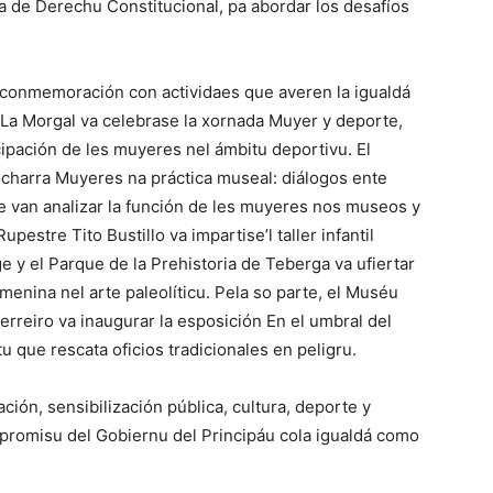
 de Derechu Constitucional, pa abordar los desafíos
 conmemoración con actividaes que averen la igualdá
en La Morgal va celebrase la xornada Muyer y deporte,
ticipación de les muyeres nel ámbitu deportivu. El
 charra Muyeres na práctica museal: diálogos ente
e van analizar la función de les muyeres nos museos y
upestre Tito Bustillo va impartise’l taller infantil
e y el Parque de la Prehistoria de Teberga va ufiertar
menina nel arte paleolíticu. Pela so parte, el Muséu
rreiro va inaugurar la esposición En el umbral del
tu que rescata oficios tradicionales en peligru.
ión, sensibilización pública, cultura, deporte y
mpromisu del Gobiernu del Principáu cola igualdá como