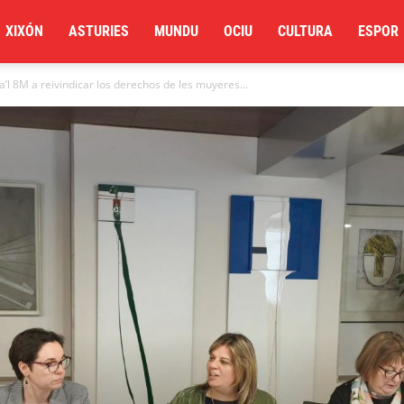
XIXÓN
ASTURIES
MUNDU
OCIU
CULTURA
ESPOR
a’l 8M a reivindicar los derechos de les muyeres...