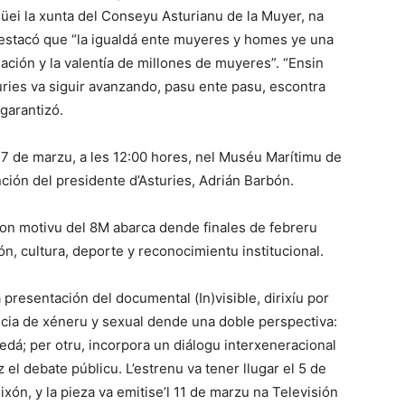
üei la xunta del Conseyu Asturianu de la Muyer, na
 destacó que “la igualdá ente muyeres y homes ye una
ación y la valentía de millones de muyeres”. “Ensin
ries va siguir avanzando, pasu ente pasu, escontra
 garantizó.
du 7 de marzu, a les 12:00 hores, nel Muséu Marítimu de
nción del presidente d’Asturies, Adrián Barbón.
con motivu del 8M abarca dende finales de febreru
ón, cultura, deporte y reconocimientu institucional.
 presentación del documental (In)visible, dirixíu por
lencia de xéneru y sexual dende una doble perspectiva:
edá; per otru, incorpora un diálogu interxeneracional
el debate públicu. L’estrenu va tener llugar el 5 de
ixón, y la pieza va emitise’l 11 de marzu na Televisión