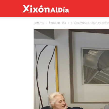
Xixón
Entamu
Tema del día
El Gobiernu d’Asturies dedic
al
día