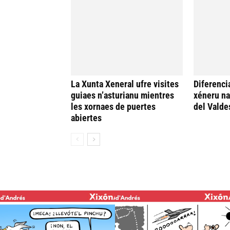
La Xunta Xeneral ufre visites
Diferenci
guiaes n’asturianu mientres
xéneru n
les xornaes de puertes
del Valde
abiertes