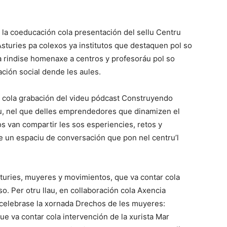
 la coeducación cola presentación del sellu Centru
sturies pa colexos ya institutos que destaquen pol so
a rindise homenaxe a centros y profesoráu pol so
ción social dende les aules.
se cola grabación del videu pódcast Construyendo
iu, nel que delles emprendedores que dinamizen el
os van compartir les sos esperiencies, retos y
e un espaciu de conversación que pon nel centru’l
Asturies, muyeres y movimientos, que va contar cola
so. Per otru llau, en collaboración cola Axencia
 celebrase la xornada Drechos de les muyeres:
ue va contar cola intervención de la xurista Mar