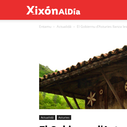
Xixón
Entamu
Actualidá
El Gobiernu d’Asturies llanza le
al
día
Actualidá
Asturies