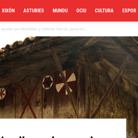
XIXÓN
ASTURIES
MUNDU
OCIU
CULTURA
ESPOR
s ayudes pa rehabilitar y caltener horros, paneres...