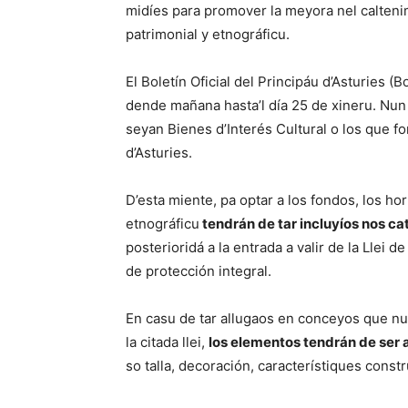
midíes para promover la meyora nel caltenim
patrimonial y etnográficu.
El Boletín Oficial del Principáu d’Asturies (
dende mañana hasta’l día 25 de xineru. Nun
seyan Bienes d’Interés Cultural o los que fo
d’Asturies.
D’esta miente, pa optar a los fondos, los h
etnográficu
tendrán de tar incluyíos nos ca
posterioridá a la entrada a valir de la Llei d
de protección integral.
En casu de tar allugaos en conceyos que nu
la citada llei,
los elementos tendrán de ser 
so talla, decoración, característiques const