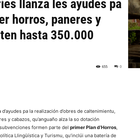
ies llanza les ayudes pa
ner horros, paneres y
ten hasta 350.000
655
0
a d’ayudes pa la realización d’obres de caltenimientu,
eres y cabazos, qu’anguaño alza la so dotación
 subvenciones formen parte del
primer Plan d’Horros
,
ítica Llingüística y Turismu, qu’inclúi una batería de