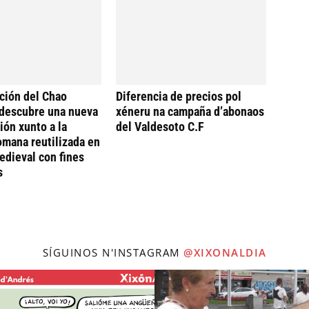
ción del Chao
Diferencia de precios pol
descubre una nueva
xéneru na campaña d’abonaos
ión xunto a la
del Valdesoto C.F
omana reutilizada en
dieval con fines
s
SÍGUINOS N'INSTAGRAM
@XIXONALDIA