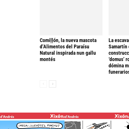
Comiḷḷón, la nueva mascota
La escava
d’Alimentos del Paraísu
Samartín 
Natural inspirada nun gallu
construcc
montés
‘domus’ r
dómina me
funerario