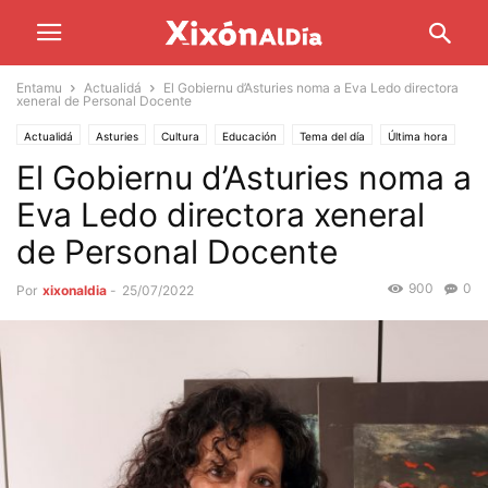
Entamu
Actualidá
El Gobiernu d’Asturies noma a Eva Ledo directora
xeneral de Personal Docente
Actualidá
Asturies
Cultura
Educación
Tema del día
Última hora
El Gobiernu d’Asturies noma a
Eva Ledo directora xeneral
de Personal Docente
900
0
Por
xixonaldia
-
25/07/2022