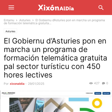
Entamu
Asturies
El Gobiernu d’Asturies pon en marcha un programa
de formación telemática gratuita...
Asturies
El Gobiernu d’Asturies pon en
marcha un programa de
formación telemática gratuita
pal sector turísticu con 450
hores lectives
427
0
Por
xixonaldia
-
29/01/2025