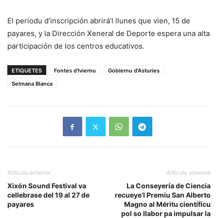
El periodu d’inscripción abrirá’l llunes que vien, 15 de
payares, y la Dirección Xeneral de Deporte espera una alta
participación de los centros educativos.
ETIQUETES
Fontes d'Iviernu
Gobiernu d'Asturies
Selmana Blanca
Artículu anterior
Artículu viniente
Xixón Sound Festival va
La Conseyería de Ciencia
cellebrase del 19 al 27 de
recueye’l Premiu San Alberto
payares
Magno al Méritu científicu
pol so llabor pa impulsar la