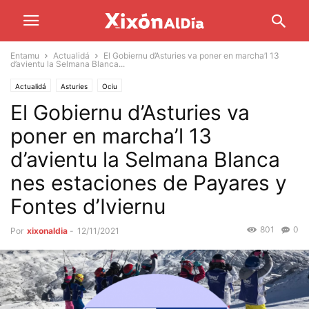
Entamu
Actualidá
El Gobiernu d’Asturies va poner en marcha’l 13
d’avientu la Selmana Blanca...
Actualidá
Asturies
Ociu
El Gobiernu d’Asturies va
poner en marcha’l 13
d’avientu la Selmana Blanca
nes estaciones de Payares y
Fontes d’Iviernu
801
0
Por
xixonaldia
-
12/11/2021