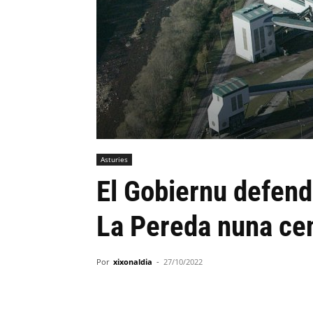
Asturies
El Gobiernu defend
La Pereda nuna ce
Por
xixonaldia
-
27/10/2022