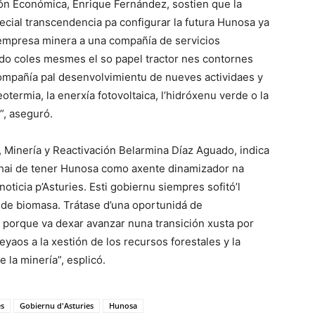
ón Económica, Enrique Fernández, sostien que la
ecial transcendencia pa configurar la futura Hunosa ya
empresa minera a una compañía de servicios
do coles mesmes el so papel tractor nes contornes
ompañía pal desenvolvimientu de nueves actividaes y
otermia, la enerxía fotovoltaica, l’hidróxenu verde o la
”, aseguró.
a, Minería y Reactivación Belarmina Díaz Aguado, indica
’hai de tener Hunosa como axente dinamizador na
oticia p’Asturies. Esti gobiernu siempres sofitó’l
 de biomasa. Trátase d’una oportunidá de
porque va dexar avanzar nuna transición xusta por
aos a la xestión de los recursos forestales y la
la minería”, esplicó.
s
Gobiernu d'Asturies
Hunosa