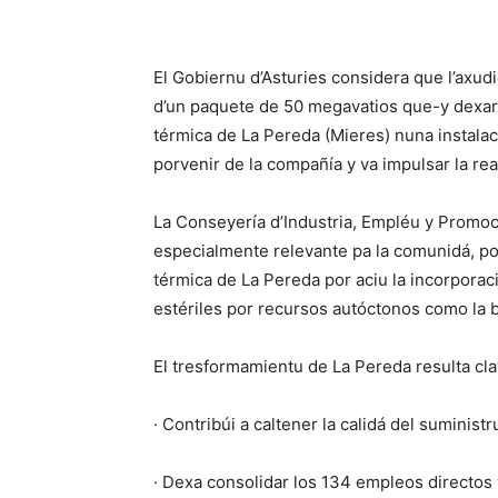
El Gobiernu d’Asturies considera que l’axud
d’un paquete de 50 megavatios que-y dexará
térmica de La Pereda (Mieres) nuna instalaci
porvenir de la compañía y va impulsar la re
La Conseyería d’Industria, Empléu y Promoc
especialmente relevante pa la comunidá, por
térmica de La Pereda por aciu la incorporac
estériles por recursos autóctonos como la b
El tresformamientu de La Pereda resulta cla
· Contribúi a caltener la calidá del suminist
· Dexa consolidar los 134 empleos directos 