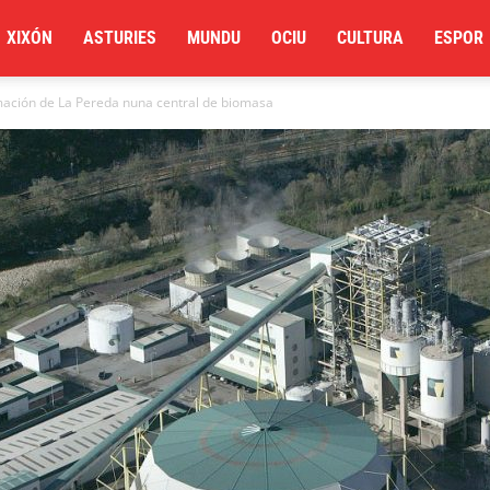
XIXÓN
ASTURIES
MUNDU
OCIU
CULTURA
ESPOR
mación de La Pereda nuna central de biomasa