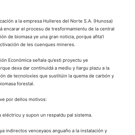
icación a la empresa Hulleres del Norte S.A. (Hunosa)
 encarar el procesu de tresformamientu de la central
ón de biomasa ye una gran noticia, porque afita’l
activación de les cuenques mineres.
ión Económica señala qu’esti proyectu ye
que dexa dar continuidá a mediu y llargu plazu a la
ión de tecnoloxíes que sustitúin la quema de carbón y
iomasa forestal.
ve por dellos motivos:
ru eléctricu y supon un respaldu pal sistema.
ya indirectos venceyaos anguaño a la instalación y