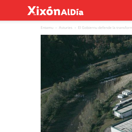
Xixón
Entamu
Asturies
El Gobiernu defende la transfor
al
día