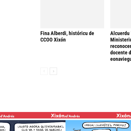
Fina Alberdi, históricu de
Alcuerdu 
CCOO Xixón
Ministeri
reconocer
docente d
eonavieg