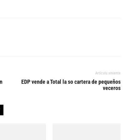
Artículu viniente
in
EDP vende a Total la so cartera de pequeños
veceros