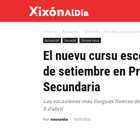
Xixón
Entamu
Actualidá
Sociedá
El nuevu cursu escol
al
Actualidá
Sociedá
Última hora
El nuevu cursu esc
día
de setiembre en Pr
Secundaria
Las vacaciones más llargues fíxense del
5 d’abril
Por
xixonaldia
-
18/05/2020