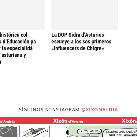
históricu col
La DOP Sidra d’Asturies
u d’Educación pa
escueye a los sos primeros
 la especialidá
«Influencers de Chigre»
’asturianu y
u
SÍGUINOS N'INSTAGRAM
@XIXONALDIA