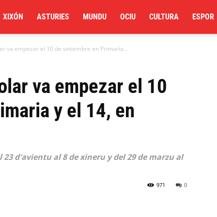
XIXÓN
ASTURIES
MUNDU
OCIU
CULTURA
ESPOR
ar va empezar el 10 de setiembre en Primaria...
olar va empezar el 10
imaria y el 14, en
 23 d'avientu al 8 de xineru y del 29 de marzu al
971
0