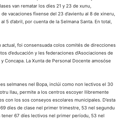
lases van rematar los díes 21 y 23 de xunu,
e vacaciones fíxense del 23 d’avientu al 8 de xineru,
l 5 d’abril, por cuenta de la Selmana Santa. En total,
u actual, foi consensuada colos comités de direcciones
catos d’educación y les federaciones d’Asociaciones de
n y Concapa. La Xunta de Personal Docente amosóse
mes selmanes nel Bopa, inclúi como non lectivos el 30
 otru llau, permite a los centros escoyer llibremente
ies con los sos conseyos escolares municipales. D’esta
 69 díes de clase nel primer trimestre, 53 nel segundu
 tener 67 díes lectivos nel primer períodu, 53 nel