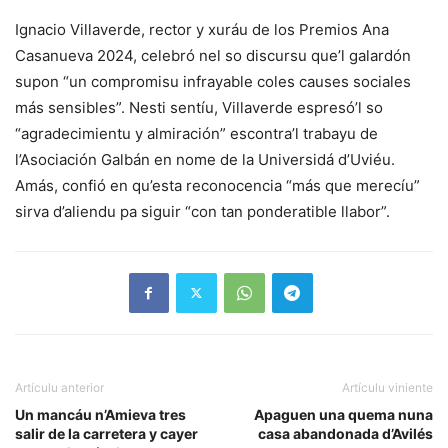
Ignacio Villaverde, rector y xuráu de los Premios Ana
Casanueva 2024, celebró nel so discursu que’l galardón
supon “un compromisu infrayable coles causes sociales
más sensibles”. Nesti sentíu, Villaverde espresó’l so
“agradecimientu y almiración” escontra’l trabayu de
l’Asociación Galbán en nome de la Universidá d’Uviéu.
Amás, confió en qu’esta reconocencia “más que merecíu”
sirva d’aliendu pa siguir “con tan ponderatible llabor”.
Artículu anterior
Artículu viniente
Un mancáu n’Amieva tres
Apaguen una quema nuna
salir de la carretera y cayer
casa abandonada d’Avilés