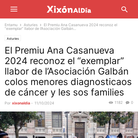
Entamu
Asturies
El Premiu Ana Casanueva 2024 reconoz el
“exemplar” llabor de l’Asociación Galbán...
Asturies
El Premiu Ana Casanueva
2024 reconoz el “exemplar”
llabor de l’Asociación Galbán
colos menores diagnosticaos
de cáncer y les sos families
1182
0
Por
xixonaldia
-
11/10/2024