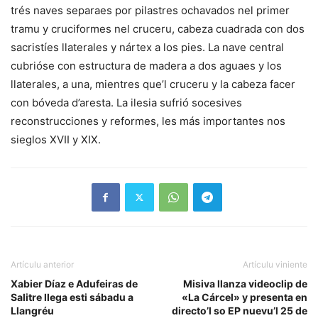
trés naves separaes por pilastres ochavados nel primer
tramu y cruciformes nel cruceru, cabeza cuadrada con dos
sacristíes llaterales y nártex a los pies. La nave central
cubrióse con estructura de madera a dos aguaes y los
llaterales, a una, mientres que’l cruceru y la cabeza facer
con bóveda d’aresta. La ilesia sufrió socesives
reconstrucciones y reformes, les más importantes nos
sieglos XVII y XIX.
Artículu anterior
Artículu viniente
Xabier Díaz e Adufeiras de
Misiva llanza videoclip de
Salitre llega esti sábadu a
«La Cárcel» y presenta en
Llangréu
directo’l so EP nuevu’l 25 de