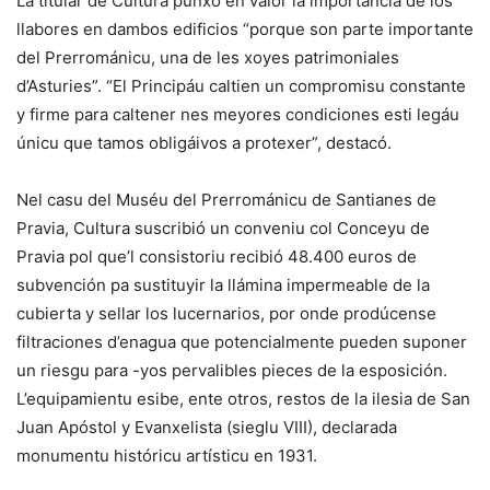
La titular de Cultura punxo en valor la importancia de los
llabores en dambos edificios “porque son parte importante
del Prerrománicu, una de les xoyes patrimoniales
d’Asturies”. “El Principáu caltien un compromisu constante
y firme para caltener nes meyores condiciones esti legáu
únicu que tamos obligáivos a protexer”, destacó.
Nel casu del Muséu del Prerrománicu de Santianes de
Pravia, Cultura suscribió un conveniu col Conceyu de
Pravia pol que’l consistoriu recibió 48.400 euros de
subvención pa sustituyir la llámina impermeable de la
cubierta y sellar los lucernarios, por onde prodúcense
filtraciones d’enagua que potencialmente pueden suponer
un riesgu para -yos pervalibles pieces de la esposición.
L’equipamientu esibe, ente otros, restos de la ilesia de San
Juan Apóstol y Evanxelista (sieglu VIII), declarada
monumentu históricu artísticu en 1931.