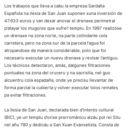
Los trabayos que lleva a cabu la empresa Sardalla
Española na ilesia de San Juan suponen xuna inversión de
47.633 euros y van dexar anovar el drenaxe perimetral
p’atayar los mugores que sufre’l templu. En 1997 realizóse
un drenaxe na zona norte, na parte colindante cola
carretera, pero na zona sur de la parcela l’agua foi
atropandose de manera considerable, polo que foi
necesariu executar un nuevu drenaxe y revisar l’antiguu.
Los técnicos detectaron, amás, dalgunes filtraciones
puntuales na zona del cruceru y na sacristía, nel guo
alcuentru cola espadaña, onde ye precisu llevantar de
forma parcial la cubierta y volver executar tolos remates
pa evitar filtraciones.
La ilesia de San Juan, declarada bien d’interés cultural
(BIC), ye un templu d’orixe prerrománicu alzáu pol rei Silu
nel añu 780 y dedicáu a San Xuan Evanxelista. Consta de