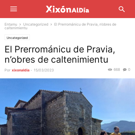
Entamu
Uncategorized
El Prerrománicu de Pravia, n’obres de
caltenimientu
Uncategorized
El Prerrománicu de Pravia,
n’obres de caltenimientu
668
0
Por
xixonaldia
-
15/03/2023