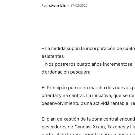
Por
xixonaldia
-
27/02/2023
– La midida supon la incorporación de cuat
esistentes
– Nos postreros cuatro años incrementose’l
d’ordenación pesquera
El Principáu punxo en marcha dos nuevos pl
oriental y na central. La iniciativa, que se d
desenvolvimientu d’una actividá rentable, 
El plan de xestión de la zona central encua
pescadores de Candás, Xixón, Tazones y Llas
parte, el de la zona oriental correspuende 