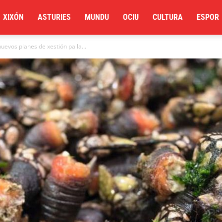
XIXÓN
ASTURIES
MUNDU
OCIU
CULTURA
ESPOR
uevos planes de xestión pa la...