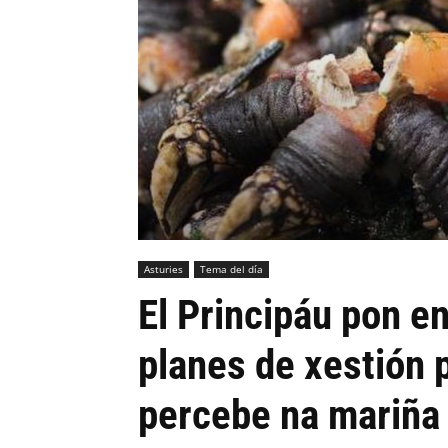
Asturies
Tema del día
El Principáu pon e
planes de xestión p
percebe na mariña o