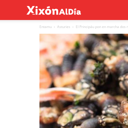
Xixón
Entamu
Asturies
El Principáu pon en marcha dos n
al
día