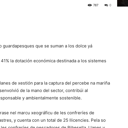
787
0
ro guardapesques que se suman a los dolce yá
 41% la dotación económica destinada a los sistemes
anes de xestión para la captura del percebe na mariña
esenvolvió de la mano del sector, contribúi al
responsable y ambientalmente sostenible.
drase nel marcu xeográficu de les confreríes de
tres, y cuenta con un total de 25 llicencies. Pela so
a les confreríes de pescadores de Ribesella, Llanes y