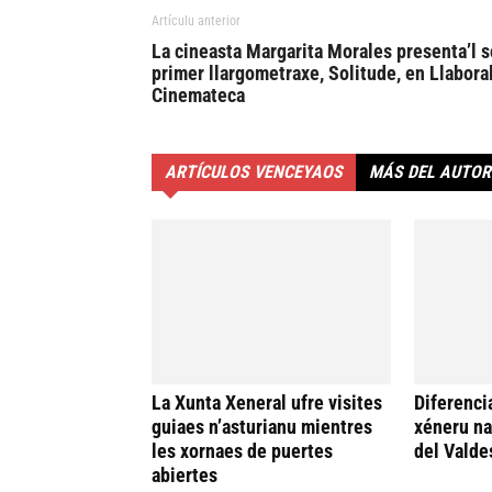
Artículu anterior
La cineasta Margarita Morales presenta’l s
primer llargometraxe, Solitude, en Llabora
Cinemateca
ARTÍCULOS VENCEYAOS
MÁS DEL AUTOR
La Xunta Xeneral ufre visites
Diferenci
guiaes n’asturianu mientres
xéneru n
les xornaes de puertes
del Valde
abiertes