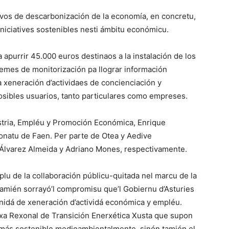
tivos de descarbonización de la economía, en concretu,
 iniciatives sostenibles nesti ámbitu económicu.
 apurrir 45.000 euros destinaos a la instalación de los
temes de monitorización pa llograr información
la xeneración d’actividaes de concienciación y
osibles usuarios, tanto particulares como empreses.
ustria, Empléu y Promoción Económica, Enrique
ronatu de Faen. Per parte de Otea y Aedive
s Álvarez Almeida y Adriano Mones, respectivamente.
lu de la collaboración públicu-quitada nel marcu de la
Tamién sorrayó’l compromisu que’l Gobiernu d’Asturies
nidá de xeneración d’actividá económica y empléu.
exa Rexonal de Transición Enerxética Xusta que supon
más sostenible medioambientalmente, sinón tamién el