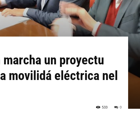
n marcha un proyectu
la movilidá eléctrica nel
533
0