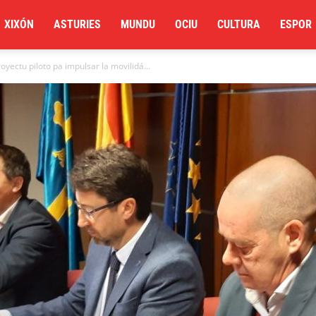
XIXÓN
ASTURIES
MUNDU
OCIU
CULTURA
ESPOR
yectu piloto pa impulsar la movilidá...