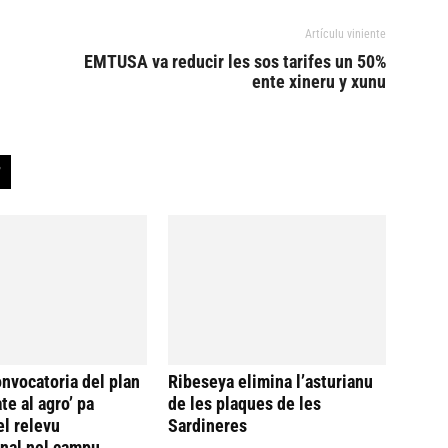
Artículu viniente
EMTUSA va reducir les sos tarifes un 50%
ente xineru y xunu
onvocatoria del plan
Ribeseya elimina l’asturianu
te al agro’ pa
de les plaques de les
el relevu
Sardineres
nal nel campu