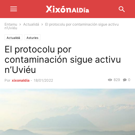
Entamu
Actualidá
El protocolu por contaminación sigue activu
n’Uviéu
Actualidá
Asturies
El protocolu por
contaminación sigue activu
n’Uviéu
829
0
Por
xixonaldia
-
18/01/2022