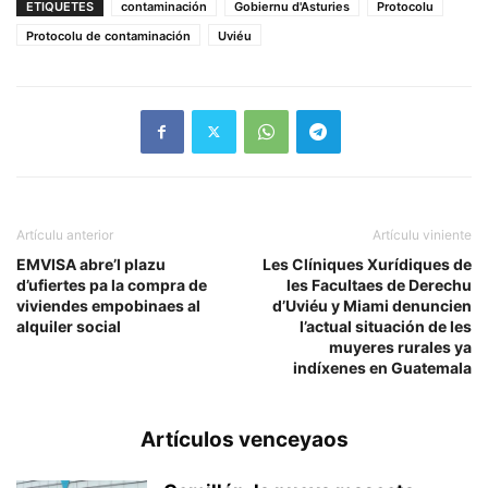
ETIQUETES
contaminación
Gobiernu d'Asturies
Protocolu
Protocolu de contaminación
Uviéu
Artículu anterior
Artículu viniente
EMVISA abre’l plazu
Les Clíniques Xurídiques de
d’ufiertes pa la compra de
les Facultaes de Derechu
viviendes empobinaes al
d’Uviéu y Miami denuncien
alquiler social
l’actual situación de les
muyeres rurales ya
indíxenes en Guatemala
Artículos venceyaos