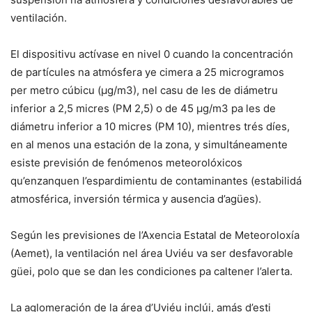
ventilación.
El dispositivu actívase en nivel 0 cuando la concentración
de partícules na atmósfera ye cimera a 25 microgramos
per metro cúbicu (µg/m3), nel casu de les de diámetru
inferior a 2,5 micres (PM 2,5) o de 45 µg/m3 pa les de
diámetru inferior a 10 micres (PM 10), mientres trés díes,
en al menos una estación de la zona, y simultáneamente
esiste previsión de fenómenos meteorolóxicos
qu’enzanquen l’espardimientu de contaminantes (estabilidá
atmosférica, inversión térmica y ausencia d’agües).
Según les previsiones de l’Axencia Estatal de Meteoroloxía
(Aemet), la ventilación nel área Uviéu va ser desfavorable
güei, polo que se dan les condiciones pa caltener l’alerta.
La aglomeración de la área d’Uviéu inclúi, amás d’esti