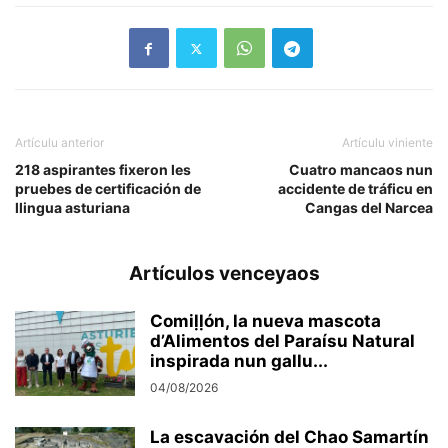
Artículu anterior
Artículu viniente
218 aspirantes fixeron les
Cuatro mancaos nun
pruebes de certificación de
accidente de tráficu en
llingua asturiana
Cangas del Narcea
Artículos venceyaos
Comiḷḷón, la nueva mascota
d’Alimentos del Paraísu Natural
inspirada nun gallu...
04/08/2026
La escavación del Chao Samartín