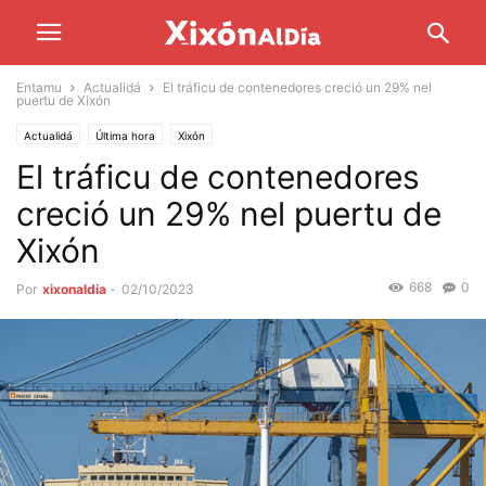
Entamu
Actualidá
El tráficu de contenedores creció un 29% nel
puertu de Xixón
Actualidá
Última hora
Xixón
El tráficu de contenedores
creció un 29% nel puertu de
Xixón
668
0
Por
xixonaldia
-
02/10/2023