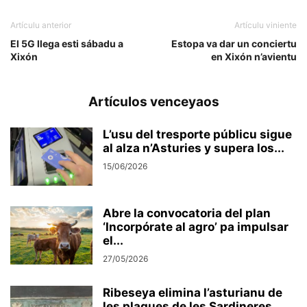
Artículu anterior
Artículu viniente
El 5G llega esti sábadu a
Estopa va dar un conciertu
Xixón
en Xixón n’avientu
Artículos venceyaos
L’usu del tresporte públicu sigue
al alza n’Asturies y supera los...
15/06/2026
Abre la convocatoria del plan
‘Incorpórate al agro’ pa impulsar
el...
27/05/2026
Ribeseya elimina l’asturianu de
les plaques de les Sardineres