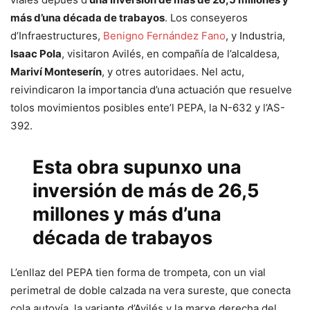
más d’una década de trabayos
. Los conseyeros
d’Infraestructures,
Benigno Fernández Fano
, y Industria,
Isaac Pola
, visitaron Avilés, en compañía de l’alcaldesa,
Mariví Monteserín
, y otres autoridaes. Nel actu,
reivindicaron la importancia d’una actuación que resuelve
tolos movimientos posibles ente’l PEPA, la N-632 y l’AS-
392.
Esta obra supunxo una
inversión de más de 26,5
millones y más d’una
década de trabayos
L’enllaz del PEPA tien forma de trompeta, con un vial
perimetral de doble calzada na vera sureste, que conecta
cola autovía, la variante d’Avilés y la marxe derecha del