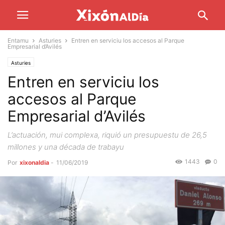
Entamu
Asturies
Entren en serviciu los accesos al Parque
Empresarial d’Avilés
Asturies
Entren en serviciu los
accesos al Parque
Empresarial d’Avilés
L’actuación, mui complexa, riquió un presupuestu de 26,5
millones y una década de trabayu
1443
0
Por
xixonaldia
-
11/06/2019