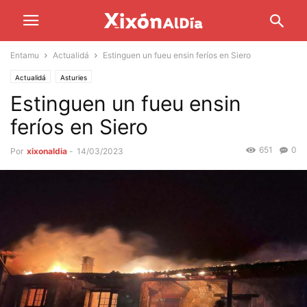
Entamu
Actualidá
Estinguen un fueu ensin feríos en Siero
Actualidá
Asturies
Estinguen un fueu ensin
feríos en Siero
651
0
Por
xixonaldia
-
14/03/2023