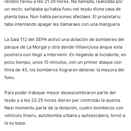
recibió l’avisu a les 21.39 hores. Na llamada, realizada por
un vecín, señalaba qu’había fueu nel teyáu d’una casa de
planta baxa. Nun había persones afectaes. El propietariu
taba intentando apagar les llamaraes con una manguera.
La Sala 112 del SEPA activó una dotación de bomberes del
parque de La Morgal y otra dende Villaviciosa anque esta
postrera nun llegó a intervenir. En llegando al incidente, en
pocu tiempu, unos 15 minutos, con un primer ataque con
llinia de 45, los bomberos llograron detener la meyora del
fueu.
Para poder trabayar meyor desescombraron parte del
teyáu y a les 23.25 hores dieron per controláu la quema.
Nesi momentu parte de la dotación, cuatro bomberos con
vehículu llixeru, autobomba urbana y autoescalera, tornó a
la so base.