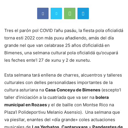
Tres el parón pol COVID l’añu pasáu, la fiesta pola oficialidá
torna esti 2022 con más puxu añadiendo, amás del día
grande nel que van celabrase 25 años d’oficialidá en
Bimenes, una selmana cultural pola oficialidá qu’ocupará
les feches ente’l 27 de xunu y 2 de xunetu.
Esta selmana tará enllena de charres, alcuentros y talleres
culturales con delles personalidaes importantes de la
cultura asturiana na
Casa Conceyu de Bimenes
(escepto’l
taller d’iniciación a la cuatriada que va ser na
bolera
municipal en Rozaes
y el de baille con Montse Rico na
Plaza’l Polideportivu Melanio Asensio). Una selmana que
va piesllar, enantes del «día grande» coles actuaciones
musicales de
Los Yerbatos
,
Cantaruxare
y
Panderetes de