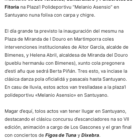
Fitoria
na Plaza’l Polideportivu “Melanio Asensio” en
Santuyano nuna folixa con carpa y chigre.
El día grande ta previsto la inauguración del mesmu na
Plaza de Miranda de l Douro en Martimporra coles
intervenciones institucionales de Aitor García, alcalde de
Bimenes, y Helena Abril, alcaldesa de Miranda del Douro
(pueblu hermanáu con Bimenes), xunto cola pregonera
d’esti añu que sedrá Berta Piñán. Tres esto, va inciase la
clásica danza pola oficialidá y pasacais hasta Santuyano.
En casu de lluvia, estos actos van treslladase a la plaza’l
polideportivu «Melanio Asensio» en Santuyano.
Magar d’equí, tolos actos van tener llugar en Santuyano,
destacando el clásicu concursu d’escanciadores na so VII
edición, animación a cargo de Los Gascones y el gran final
con conciertos de
Figos de Tuna
y
Dixebra
.