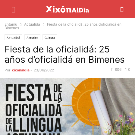
Entamu
Actualidá
Fiesta de la oficialidá: 25 años d’oficialidá en
Bimenes
Actualidá
Asturies
Cultura
Fiesta de la oficialidá: 25
años d’oficialidá en Bimenes
806
0
Por
xixonaldia
-
23/06/2022