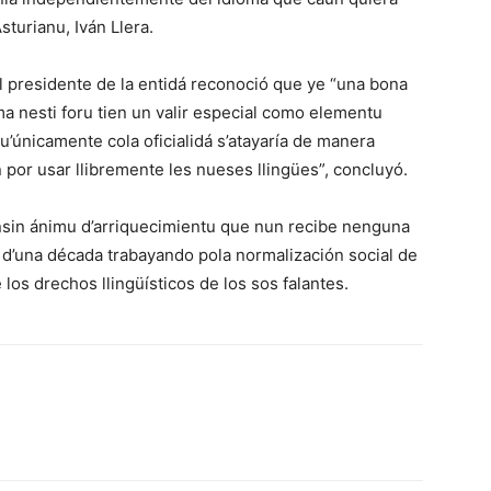
Asturianu, Iván Llera.
el presidente de la entidá reconoció que ye “una bona
oma nesti foru tien un valir especial como elementu
u’únicamente cola oficialidá s’atayaría de manera
n por usar llibremente les nueses llingües”, concluyó.
ensin ánimu d’arriquecimientu que nun recibe nenguna
d’una década trabayando pola normalización social de
los drechos llingüísticos de los sos falantes.