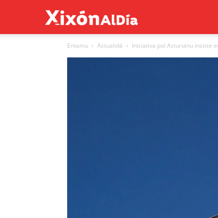
Xixón
Entamu
Actualidá
Iniciativa pol Asturianu insiste e
al
día