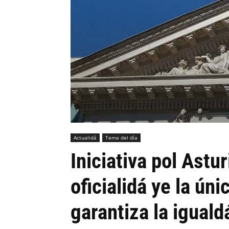
Actualidá
Tema del día
Iniciativa pol Astu
oficialidá ye la ún
garantiza la iguald