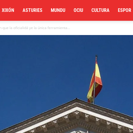
XIXÓN
ASTURIES
MUNDU
OCIU
CULTURA
ESPOR
n que la oficialidá ye la única ferramienta...