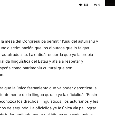
586
0
e la mesa del Congresu pa permitir l’usu del asturianu y
una discriminación que los diputaos que lo faigan
p’autotraducise. La entidá recuerda que ye la propia
lidá llingüística del Estáu y afala a respetar y
España como patrimoniu cultural que son,
on.
ra que la única ferramienta que va poder garantizar la
entemente de la llingua qu’use ye la oficialidá. “Ensin
conozca los drechos llingüísticos, los asturianos y les
s de segunda. La oficialidá ye la única vía pa llograr
anía independientemente del idioma que caún quiera