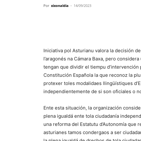
Por
xixonaldia
-
14/09/2023
Iniciativa pol Asturianu valora la decisión d
l’aragonés na Cámara Baxa, pero considera 
tengan que dividir el tiempu d’intervención 
Constitución Española la que reconoz la plura
protexer toles modalidaes llingüístiques d’
independientemente de si son oficiales o n
Ente esta situación, la organización conside
plena igualdá ente tola ciudadanía independi
una reforma del Estatutu d’Autonomía que re
asturianes tamos condergaos a ser ciudadano
la plena igualdá de drechos de tola ciudad