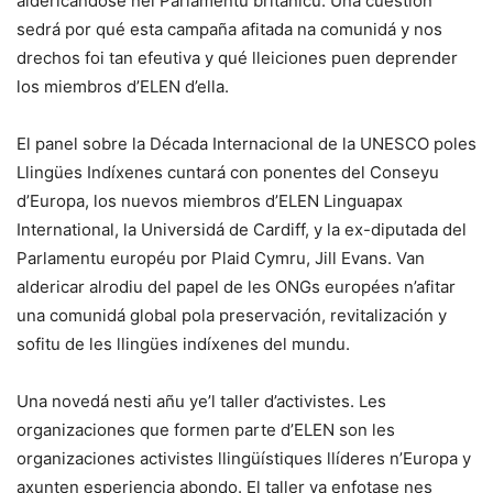
aldericándose nel Parlamentu británicu. Una cuestión
sedrá por qué esta campaña afitada na comunidá y nos
drechos foi tan efeutiva y qué lleiciones puen deprender
los miembros d’ELEN d’ella.
El panel sobre la Década Internacional de la UNESCO poles
Llingües Indíxenes cuntará con ponentes del Conseyu
d’Europa, los nuevos miembros d’ELEN Linguapax
International, la Universidá de Cardiff, y la ex-diputada del
Parlamentu européu por Plaid Cymru, Jill Evans. Van
aldericar alrodiu del papel de les ONGs europées n’afitar
una comunidá global pola preservación, revitalización y
sofitu de les llingües indíxenes del mundu.
Una novedá nesti añu ye’l taller d’activistes. Les
organizaciones que formen parte d’ELEN son les
organizaciones activistes llingüístiques llíderes n’Europa y
axunten esperiencia abondo. El taller va enfotase nes