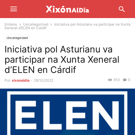
Entamu
Uncategorized
Iniciativa pol Asturianu va participar na Xunta
Xeneral d’ELEN en Cárdif
Uncategorized
Iniciativa pol Asturianu va
participar na Xunta Xeneral
d’ELEN en Cárdif
610
0
Por
xixonaldia
-
28/10/2022