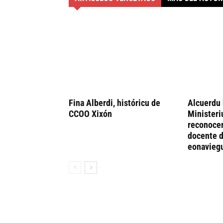
Fina Alberdi, históricu de
Alcuerdu 
CCOO Xixón
Ministeri
reconocer
docente d
eonavieg