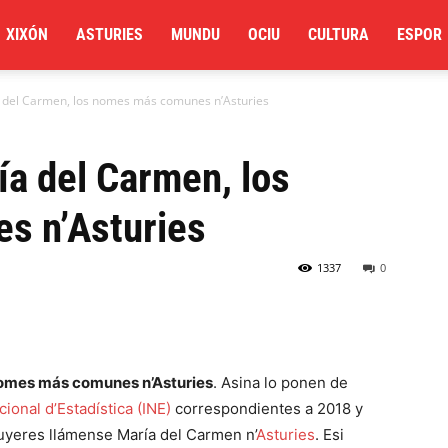
XIXÓN
ASTURIES
MUNDU
OCIU
CULTURA
ESPOR
 del Carmen, los nomes más comunes n’Asturies
a del Carmen, los
s n’Asturies
1337
0
omes más comunes n’Asturies
. Asina lo ponen de
cional d’Estadística (INE)
correspondientes a 2018 y
muyeres llámense María del Carmen n’
Asturies
. Esi