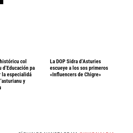
históricu col
La DOP Sidra d’Asturies
u d’Educación pa
escueye a los sos primeros
 la especialidá
«Influencers de Chigre»
’asturianu y
u