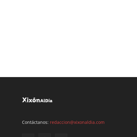
Contáctanos:
redaccion@xixonaldia.com