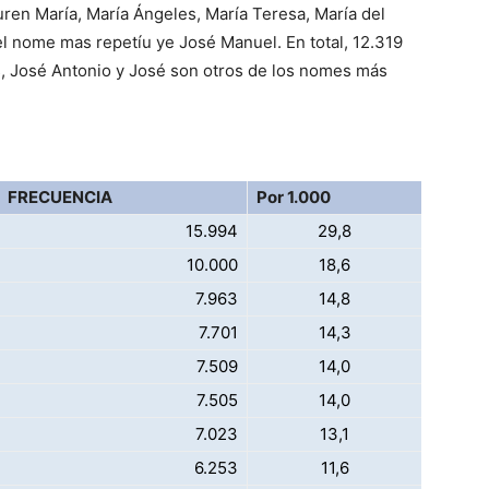
ren María, María Ángeles, María Teresa, María del
 el nome mas repetíu ye José Manuel. En total, 12.319
s, José Antonio y José son otros de los nomes más
FRECUENCIA
Por 1.000
15.994
29,8
10.000
18,6
7.963
14,8
7.701
14,3
7.509
14,0
7.505
14,0
7.023
13,1
6.253
11,6