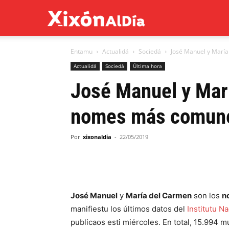
Xixón
Entamu
Actualidá
Sociedá
José Manuel y María
al
Actualidá
Sociedá
Última hora
José Manuel y Marí
día
nomes más comune
Por
xixonaldia
-
22/05/2019
José Manuel
y
María del Carmen
son los
n
manifiestu los últimos datos del
Institutu Na
publicaos esti miércoles. En total, 15.994 