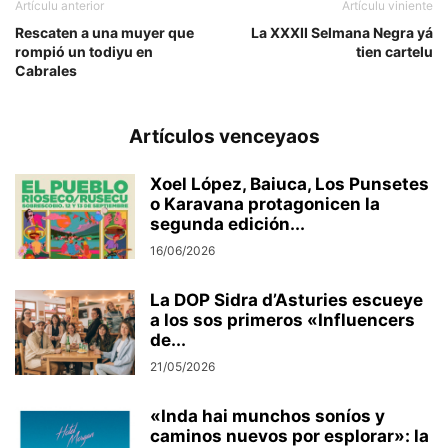
Artículu anterior
Artículu viniente
Rescaten a una muyer que
La XXXII Selmana Negra yá
rompió un todiyu en
tien cartelu
Cabrales
Artículos venceyaos
Xoel López, Baiuca, Los Punsetes
o Karavana protagonicen la
segunda edición...
16/06/2026
La DOP Sidra d’Asturies escueye
a los sos primeros «Influencers
de...
21/05/2026
«Inda hai munchos soníos y
caminos nuevos por esplorar»: la