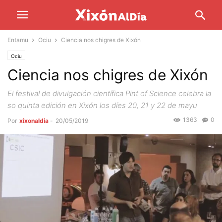
Entamu
Ociu
Ciencia nos chigres de Xixón
Ociu
Ciencia nos chigres de Xixón
El festival de divulgación científica Pint of Science celebra la
so quinta edición en Xixón los díes 20, 21 y 22 de mayu
1363
0
Por
xixonaldia
-
20/05/2019