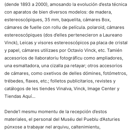
(dende 1893 a 2000), amosando la evolución d’esta técnica
con aparatos de bien diversos modelos: de madera,
estereoscópiques, 35 mm, baquelita, cámares Box,
cámares de fuelle con rollu de película. polaroid, cámares
estereoscópiques (dos d’elles pertenecieron a Laureano
Vinck), Leicas y visores estereoscópicos pa placa de cristal
y papel, cámares utilizaes por Octavio Vinck, etc. Tamién
accesorios de llaboratoriu fotográficu como ampliadores,
una esmaltadora, una cizalla pa retayar; otros accesorios
de cámares, como oxetivos de delles dómines, fotómetros,
trébedes, flaxes, etc.; folletos publicitarios, revistes y
catálogos de les tiendes Vinalva, Vinck, Image Center y
Tiendas Aquí…
Dende’l mesmu momentu de la recepción d’estos
materiales, el personal del Muséu del Pueblu d’Asturies
púnxose a trabayar nel arquivu, caltenimientu,