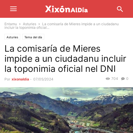
Entamu
Asturies
La comisaría de Mieres impide a un ciudadanu
incluir la toponimia oficial...
Asturies
Tema del día
La comisaría de Mieres
impide a un ciudadanu incluir
la toponimia oficial nel DNI
704
0
Por
xixonaldia
-
07/05/2024