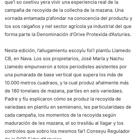
que’l so oxetivu yera vivir una esperiencia real de la
campaña de recoyida de la collecha de la mazana. Una
xornada entamada p’afondar na conocencia del productu y
los sos raigaños y nel sector agrícola ya industrial del que
forma parte la Denominación d’Orixe Protexida d’Asturies.
Nesta edición, l’allugamientu escoyíu foi’l plantíu Llamedo
CB, en Nava. Los sos propietarios, José María y Nachu
Llamedo empunxeron a tolos periodistes asistentes por
una pumarada de base vertical que supera los más de
10.000 metros cuadraos, y la cual produz añalmente más
de 180 tonelaes de mazana, partíes en seis variedaes.
Padre y fíu esplicaron cómo se produz la recoyida de
variedaes en plantíu en semienano, les particularidaes de
cada campaña, los momentos de la recoyida según
maduración de les mazana, el so treslláu al llagar y los
controles que sobro los mesmos fai’l Conseyu Regulador